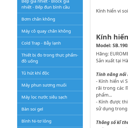
Bếp gia nhiệt - Block gia
nhiệt - Bếp đun bình cầu
Kính hiển vi so
Bơm chân không
Máy cô quay chân không
Kính hiển
Cold Trap - Bẫy lạnh
Model: SB.190
Hãng: EUROME
Thiết bị đo trong thực phẩm-
Sản xuất tại H
đồ uống
Tủ hút khí độc
Tính năng nổi 
- Kính hiển vi
Máy phun sương muối
rãi trong các 
phẩm...
Máy lọc nước siêu sạch
- Kính được th
sử dụng trong
Bàn soi gel
Bình Ni-tơ lỏng
Thông số kĩ th