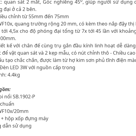
0
t: quan sát 2 mắt, Góc nghiêng 45
, giúp người sử dụng 
 đại ở cả 2 bên.
điều chỉnh từ 55mm đến 75mm
 WF10x, quang trường rộng 20 mm, có kèm theo nắp đậy thị 
7x tới 4,5x cho độ phóng đại tổng từ 7x tới 45 lần với kh
 100mm.
iết kế với chân đế cùng trụ gắn đầu kính linh hoạt dễ dàn
t để vật quan sát và 2 kẹp mẫu, có nút chỉnh thô - Chiều ca
u tạo chắc chắn, được làm từ hợ kim sơn phủ tĩnh điện mà
 Đèn LED 3W với nguồn cấp trong
nh: 4.4kg
 gồm:
soi nổi SB.1902-P
u chuẩn
h WF10x/20mm
 + hộp xốp đựng máy
ng dẫn sử dụng