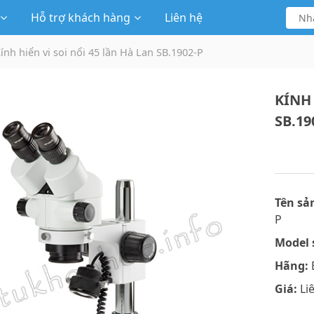
Hỗ trợ khách hàng
Liên hệ
ính hiển vi soi nổi 45 lần Hà Lan SB.1902-P
KÍNH 
SB.19
Tên sả
P
Model 
Hãng:
Giá:
Li