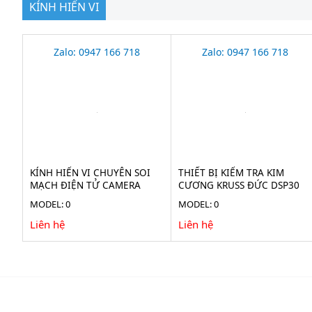
KÍNH HIỂN VI
Zalo: 0947 166 718
Zalo: 0947 166 718
KÍNH HIỂN VI CHUYÊN SOI
THIẾT BỊ KIỂM TRA KIM
MẠCH ĐIỆN TỬ CAMERA
CƯƠNG KRUSS ĐỨC DSP30
38MP STECH-38M
MODEL: 0
MODEL: 0
Liên hệ
Liên hệ