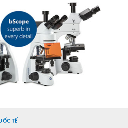
UỐC TẾ