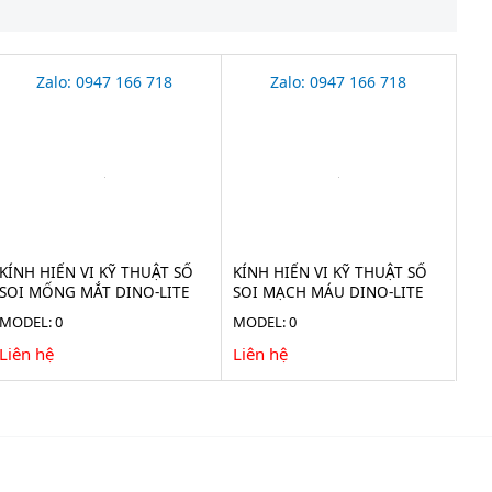
Zalo: 0947 166 718
Zalo: 0947 166 718
KÍNH HIỂN VI KỸ THUẬT SỐ
KÍNH HIỂN VI KỸ THUẬT SỐ
SOI MỐNG MẮT DINO-LITE
SOI MẠCH MÁU DINO-LITE
20X AF4115-RUT
10-300X AF4535ZTE-N3U
MODEL: 0
MODEL: 0
Liên hệ
Liên hệ