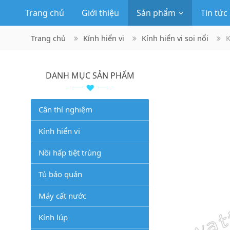
Trang chủ
Giới thiệu
Sản phẩm
Tin tức
Trang chủ
Kính hiển vi
Kính hiển vi soi nổi
K
DANH MỤC SẢN PHẨM
Cân thí nghiệm
Kính hiển vi
Nồi hấp tiệt trùng
Tủ bảo quản
Máy cất nước
Kính lúp