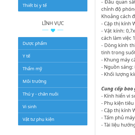
- Đầu quan sá
Thiết bị y tế
chỉnh độ phóng
Khoảng cách 
LĨNH VỰC
- Cặp thị kính
- Vật kính: 0,
cách làm việc
Dược phẩm
- Dòng kính th
tinh trong suố
Y tế
- Khung máy cấ
- Nguồn sáng:
Thẩm mỹ
- Khối lượng kí
Môi trường
Cung cấp bao
Thú y - chăn nuôi
- Kính hiển vi 
- Phụ kiện tiê
Vi sinh
- Cặp thị kín
- Tấm phủ máy
Vật tư phụ kiện
- Tài liệu hướ