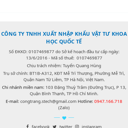
CÔNG TY TNHH XUẤT NHẬP KHẨU VẬT TƯ KHOA
HỌC QUỐC TẾ
Số ĐKKD: 0107469877 do Sở kế hoạch đầu tư cấp ngày:
13/6/2016 - Mã số thuế: 0107469877
Chịu trách nhiệm: Tuyển Quang Hùng
Trụ sở chính: BT1B-A312, KĐT Mễ Trì Thượng, Phường Mễ Trì,
Quận Nam Từ Liêm, TP Hà Nội, Việt Nam.
Chi nhánh miền nam:
103 Đặng Thuỳ Trâm (Đường Trục), P 13,
Quận Bình Thạnh, TP Hồ Chí Minh.
E-mail:
congtrang.stech@gmail.com
Hotline:
0947.166.718
(Zalo)
facebook
twitter
instagram