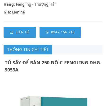
Hãng:
Fengling - Thượng Hải
Giá:
Liên hệ
LIÊN HỆ
0947.166.718
THÔNG TIN CHI TIẾT
TỦ SẤY ĐỂ BÀN 250 ĐỘ C FENGLING DHG-
9053A