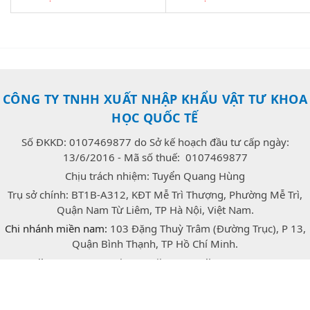
CÔNG TY TNHH XUẤT NHẬP KHẨU VẬT TƯ KHOA
HỌC QUỐC TẾ
Số ĐKKD: 0107469877 do Sở kế hoạch đầu tư cấp ngày:
13/6/2016 - Mã số thuế: 0107469877
Chịu trách nhiệm: Tuyển Quang Hùng
Trụ sở chính: BT1B-A312, KĐT Mễ Trì Thượng, Phường Mễ Trì,
Quận Nam Từ Liêm, TP Hà Nội, Việt Nam.
Chi nhánh miền nam:
103 Đặng Thuỳ Trâm (Đường Trục), P 13,
Quận Bình Thạnh, TP Hồ Chí Minh.
E-mail:
congtrang.stech@gmail.com
Hotline:
0947.166.718
(Zalo)