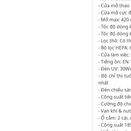
- Cửa mở thao
- Cửa mở cực 
- Mở max: 42
- Tốc độ dòng 
- Tôc độ dòng 
- Lọc thô: Có t
- Bộ lọc HEPA: 
- Cửa làm việc
- Tiếng ồn: EN
- Đèn UV: 30W
- Bộ chỉ thị 
nhất
- Đèn chiếu s
- Công suất ti
- Cường độ ch
- Van khí & nướ
- Ổ cắm: 2 cái
- Công suất 1