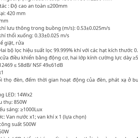
 tác : Độ cao an toàn ≤200mm
đại: 420 mm
0 mm
khí lưu thông trong buồng (m/s): 0.53±0.025m/s
khí thổi xuống: 0.33±0.025 m/s
hể giặt, rửa
Hai bộ lọc hiệu suất lọc 99.999% khí với các hạt kích thước 
: cửa điều khiển bằng động cơ, hai lớp kính cường lực dày 
 12469 ≤ 58dB/ NSF 49≤61dB
x1
tuổi thọ đèn, đếm thời gian hoạt động của đèn, phát xạ ở
áng LED: 14Wx2
êu thụ: 850W
iếu sáng: ≥1000Lux
c: Van nước x1; van khí x 1 (lựa chọn)
, công suất 500W
850W