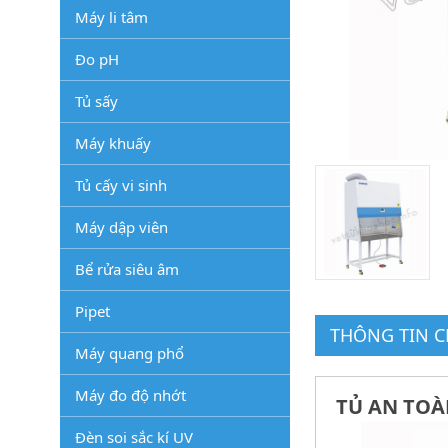
Máy li tâm
Đo pH
Tủ sấy
Máy khuấy
Tủ cấy vi sinh
Máy dập viên
Bể rửa siêu âm
Pipet
THÔNG TIN CH
Máy quang phổ
Máy đo độ nhớt
TỦ AN TOÀN
Đèn soi sắc kí UV