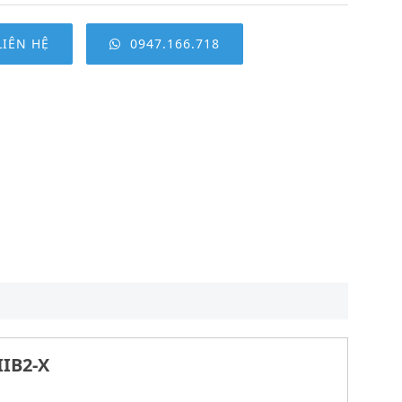
LIÊN HỆ
0947.166.718
IIB2-X