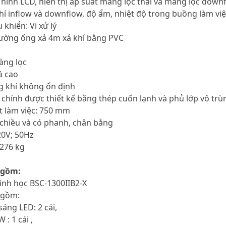
 hình LCD, hiển thị áp suất màng lọc thải và màng lọc downfl
hí inflow và downflow, độ ẩm, nhiệt độ trong buồng làm việc
 khiển: Vi xử lý
đường ống xả 4m xả khí bằng PVC
àng lọc
 cao
 khí không ổn định
ân chính được thiết kế bằng thép cuốn lạnh và phủ lớp vô trù
t làm việc: 750 mm
 chiều và có phanh, chân bằng
20V; 50Hz
 276 kg
 gồm:
sinh học BSC-1300IIB2-X
 gồm:
áng LED: 2 cái,
: 1 cái ,