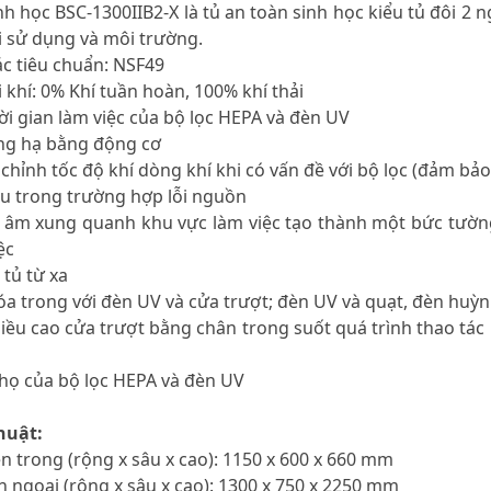
inh học BSC-1300IIB2-X là tủ an toàn sinh học kiểu tủ đôi 2
i sử dụng và môi trường.
các tiêu chuẩn: NSF49
i khí: 0% Khí tuần hoàn, 100% khí thải
hời gian làm việc của bộ lọc HEPA và đèn UV
âng hạ bằng động cơ
 chỉnh tốc độ khí dòng khí khi có vấn đề với bộ lọc (đảm bả
iệu trong trường hợp lỗi nguồn
t âm xung quanh khu vực làm việc tạo thành một bức tườn
ệc
 tủ từ xa
óa trong với đèn UV và cửa trượt; đèn UV và quạt, đèn huỳn
hiều cao cửa trượt bằng chân trong suốt quá trình thao tá
 thọ của bộ lọc HEPA và đèn UV
huật:
ên trong (rộng x sâu x cao): 1150 x 600 x 660 mm
n ngoai (rộng x sâu x cao): 1300 x 750 x 2250 mm