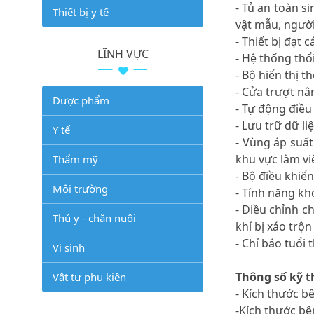
- Tủ an toàn s
Thiết bị y tế
vật mẫu, ngườ
- Thiết bị đạt 
LĨNH VỰC
- Hệ thống thổ
- Bộ hiển thị t
- Cửa trượt n
Dược phẩm
- Tự động điều
- Lưu trữ dữ l
Y tế
- Vùng áp suấ
khu vực làm vi
Thẩm mỹ
- Bộ điều khiển
Môi trường
- Tính năng kh
- Điều chỉnh c
Thú y - chăn nuôi
khí bị xáo trộn
- Chỉ báo tuổi
Vi sinh
Thông số kỹ t
Vật tư phụ kiện
- Kích thước b
-Kích thước bê