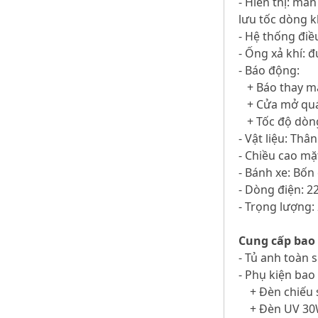
- Hiển thị: màn
lưu tốc dòng k
- Hệ thống điều
- Ống xả khí: 
- Báo động:
+ Báo thay m
+ Cửa mở quá
+ Tốc độ dòng
- Vật liệu: Th
- Chiều cao mặ
- Bánh xe: Bốn
- Dòng điện: 2
- Trọng lượng:
Cung cấp bao
- Tủ anh toàn 
- Phụ kiện bao
+ Đèn chiếu s
+ Đèn UV 30W 