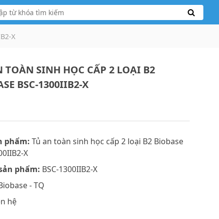
IB2-X
N TOÀN SINH HỌC CẤP 2 LOẠI B2
SE BSC-1300IIB2-X
n phẩm:
Tủ an toàn sinh học cấp 2 loại B2 Biobase
00IIB2-X
sản phẩm:
BSC-1300IIB2-X
Biobase - TQ
ên hệ