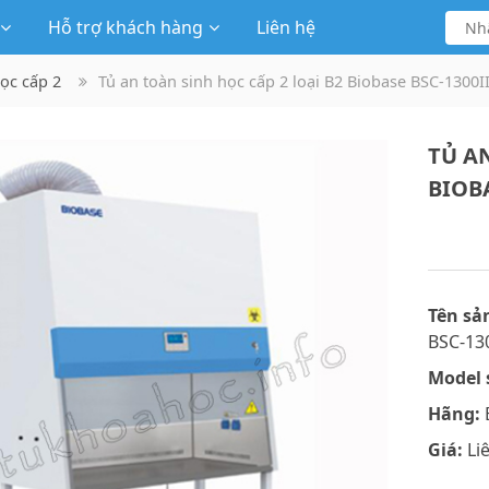
Hỗ trợ khách hàng
Liên hệ
học cấp 2
Tủ an toàn sinh học cấp 2 loại B2 Biobase BSC-1300I
TỦ A
BIOBA
Tên sả
BSC-13
Model 
Hãng:
Giá:
Li