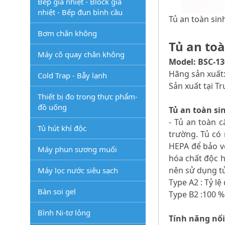
Bếp gia nhiệt - Block gia
nhiệt - Bếp đun bình cầu
Tủ an toàn sin
Bơm chân không
Tủ an toà
Máy cô quay chân không
Model: BSC-13
Hãng sản xuất
Cold Trap - Bẫy lạnh
Sản xuất tại T
Thiết bị đo trong thực phẩm-
đồ uống
Tủ an toàn sinh
- Tủ an toàn c
Tủ hút khí độc
trường. Tủ có
HEPA để bảo vệ
Máy phun sương muối
hóa chất độc h
nên sử dụng tủ
Máy lọc nước siêu sạch
Type A2 : Tỷ l
Bàn soi gel
Type B2 :100 %
Bình Ni-tơ lỏng
Tính năng nổi