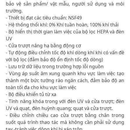
bảo vệ sản phẩm/ vật mẫu, người sử dụng và môi
trường.
- Thiết bị đạt các tiêu chuẩn: NSF49
- Hệ thống thổi khí: 0% Khí tuần hoàn, 100% khí thải
- Bộ hiển thị thời gian làm việc của bộ lọc HEPA và đèn
UV
- Cửa trượt nâng hạ bằng động cơ
- Tự động điều chỉnh tốc độ khí dòng khí khi có vấn đề
với bộ lọc (đảm bảo độ ổn định tốc độ dòng)
- Lưu trữ dữ liệu trong trường hợp lỗi nguồn
- Vùng áp suất âm xung quanh khu vực làm việc tạo
thành một bức tường rào ngăn cách, đảm bảo độ an
toàn tối đa cho khu vực làm việc
- Bộ điều khiển tủ từ xa
- Tính năng khóa trong với đèn UV và cửa trượt; đèn
UV và quạt, đèn huỳnh quang; quạt và cửa trượt.
- Điều chỉnh chiều cao cửa trượt bằng chân trong
suốt quá trình thao tác mà không cần phải sử dụng
tay -tránh việc dông khí bị xáo trộn