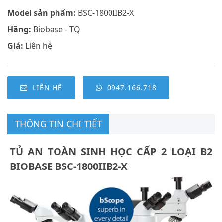
Model sản phẩm:
BSC-1800IIB2-X
Hãng:
Biobase - TQ
Giá:
Liên hệ
LIÊN HỆ
0947.166.718
THÔNG TIN CHI TIẾT
TỦ AN TOÀN SINH HỌC CẤP 2 LOẠI B2
BIOBASE BSC-1800IIB2-X