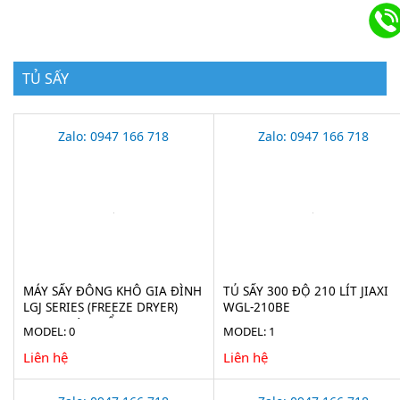
TỦ SẤY
Zalo: 0947 166 718
Zalo: 0947 166 718
MÁY SẤY ĐÔNG KHÔ GIA ĐÌNH
TỦ SẤY 300 ĐỘ 210 LÍT JIAXI
LGJ SERIES (FREEZE DRYER)
WGL-210BE
CHO THỰC PHẨM
MODEL: 0
MODEL: 1
Liên hệ
Liên hệ