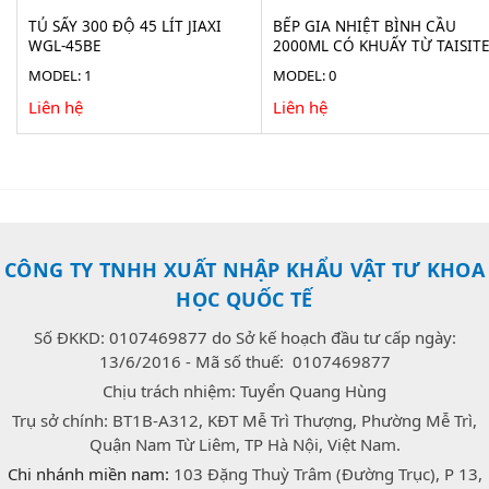
TỦ SẤY 300 ĐỘ 45 LÍT JIAXI
BẾP GIA NHIỆT BÌNH CẦU
WGL-45BE
2000ML CÓ KHUẤY TỪ TAISIT
HMS-2000D
MODEL: 1
MODEL: 0
Liên hệ
Liên hệ
CÔNG TY TNHH XUẤT NHẬP KHẨU VẬT TƯ KHOA
HỌC QUỐC TẾ
Số ĐKKD: 0107469877 do Sở kế hoạch đầu tư cấp ngày:
13/6/2016 - Mã số thuế: 0107469877
Chịu trách nhiệm: Tuyển Quang Hùng
Trụ sở chính: BT1B-A312, KĐT Mễ Trì Thượng, Phường Mễ Trì,
Quận Nam Từ Liêm, TP Hà Nội, Việt Nam.
Chi nhánh miền nam:
103 Đặng Thuỳ Trâm (Đường Trục), P 13,