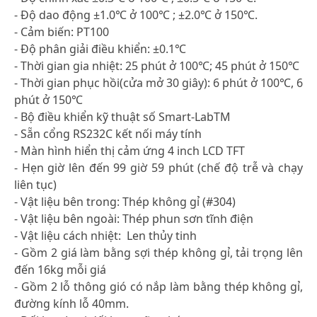
- Độ dao động ±1.0℃ ở 100℃ ; ±2.0℃ ở 150℃.
- Cảm biến: PT100
- Độ phân giải điều khiển: ±0.1℃
- Thời gian gia nhiệt: 25 phút ở 100℃; 45 phút ở 150℃
- Thời gian phục hồi(cửa mở 30 giây): 6 phút ở 100℃, 6
phút ở 150℃
- Bộ điều khiển kỹ thuật số Smart-LabTM
- Sẵn cổng RS232C kết nối máy tính
- Màn hình hiển thị cảm ứng 4 inch LCD TFT
- Hẹn giờ lên đến 99 giờ 59 phút (chế độ trễ và chạy
liên tục)
- Vật liệu bên trong: Thép không gỉ (#304)
- Vật liệu bên ngoài: Thép phun sơn tĩnh điện
- Vật liệu cách nhiệt: Len thủy tinh
- Gồm 2 giá làm bằng sợi thép không gỉ, tải trọng lên
đến 16kg mỗi giá
- Gồm 2 lỗ thông gió có nắp làm bằng thép không gỉ,
đường kính lỗ 40mm.