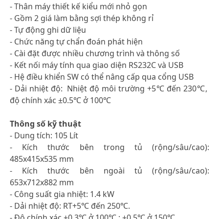
- Thân máy thiết kế kiểu mới nhỏ gọn
- Gồm 2 giá làm bằng sợi thép không rỉ
- Tự động ghi dữ liệu
- Chức năng tự chẩn đoán phát hiện
- Cài đặt được nhiều chương trình và thông số
- Kết nối máy tính qua giao diện RS232C và USB
- Hệ điều khiển SW có thể nâng cấp qua cổng USB
- Dải nhiệt độ: Nhiệt độ môi trường +5℃ đến 230℃,
độ chính xác ±0.5℃ ở 100℃
Thông số kỹ thuật
- Dung tích: 105 Lít
- Kích thước bên trong tủ (rộng/sâu/cao):
485x415x535 mm
- Kích thước bên ngoài tủ (rộng/sâu/cao):
653x712x882 mm
- Công suất gia nhiệt: 1.4 kW
- Dải nhiệt độ: RT+5℃ đến 250℃.
- Độ chính xác ±0.3℃ ở 100℃ ; ±0.5℃ ở 150℃.