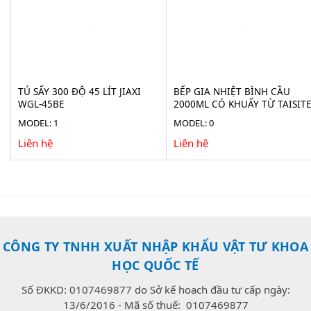
TỦ SẤY 300 ĐỘ 45 LÍT JIAXI
BẾP GIA NHIỆT BÌNH CẦU
WGL-45BE
2000ML CÓ KHUẤY TỪ TAISIT
HMS-2000D
MODEL: 1
MODEL: 0
Liên hệ
Liên hệ
CÔNG TY TNHH XUẤT NHẬP KHẨU VẬT TƯ KHOA
HỌC QUỐC TẾ
Số ĐKKD: 0107469877 do Sở kế hoạch đầu tư cấp ngày:
13/6/2016 - Mã số thuế: 0107469877