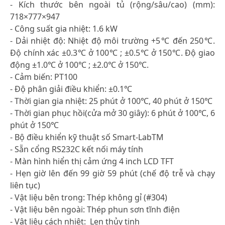
- Kích thước bên ngoài tủ (rộng/sâu/cao) (mm):
718×777×947
- Công suất gia nhiệt: 1.6 kW
- Dải nhiệt độ: Nhiệt độ môi trường +5℃ đến 250℃.
Độ chính xác ±0.3℃ ở 100℃ ; ±0.5℃ ở 150℃. Độ giao
động ±1.0℃ ở 100℃ ; ±2.0℃ ở 150℃.
- Cảm biến: PT100
- Độ phân giải điều khiển: ±0.1℃
- Thời gian gia nhiệt: 25 phút ở 100℃, 40 phút ở 150℃
- Thời gian phục hồi(cửa mở 30 giây): 6 phút ở 100℃, 6
phút ở 150℃
- Bộ điều khiển kỹ thuật số Smart-LabTM
- Sẵn cổng RS232C kết nối máy tính
- Màn hình hiển thị cảm ứng 4 inch LCD TFT
- Hẹn giờ lên đến 99 giờ 59 phút (chế độ trễ và chạy
liên tục)
- Vật liệu bên trong: Thép không gỉ (#304)
- Vật liệu bên ngoài: Thép phun sơn tĩnh điện
- Vật liệu cách nhiệt: Len thủy tinh