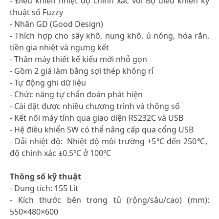
- Điều khiển nhiệt độ chính xác với Bộ điều khiển kỹ
thuật số Fuzzy
- Nhãn GD (Good Design)
- Thích hợp cho sấy khô, nung khô, ủ nóng, hóa rắn,
tiền gia nhiệt và ngưng kết
- Thân máy thiết kế kiểu mới nhỏ gọn
- Gồm 2 giá làm bằng sợi thép không rỉ
- Tự động ghi dữ liệu
- Chức năng tự chẩn đoán phát hiện
- Cài đặt được nhiều chương trình và thông số
- Kết nối máy tính qua giao diện RS232C và USB
- Hệ điều khiển SW có thể nâng cấp qua cổng USB
- Dải nhiệt độ: Nhiệt độ môi trường +5℃ đến 250℃,
độ chính xác ±0.5℃ ở 100℃
Thông số kỹ thuật
- Dung tích: 155 Lít
- Kích thước bên trong tủ (rộng/sâu/cao) (mm):
550×480×600