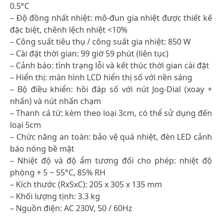
0.5°C
– Độ đồng nhất nhiệt: mô-đun gia nhiệt được thiết kế
đặc biệt, chênh lệch nhiệt <10%
– Công suất tiêu thụ / công suất gia nhiệt: 850 W
– Cài đặt thời gian: 99 giờ 59 phút (liên tục)
– Cảnh báo: tình trạng lỗi và kết thúc thời gian cài đặt
– Hiển thị: màn hình LCD hiển thị số với nền sáng
– Bộ điều khiển: hồi đáp số với nút Jog-Dial (xoay +
nhấn) và nút nhấn chạm
– Thanh cá từ: kèm theo loại 3cm, có thể sử dụng đến
loại 5cm
– Chức năng an toàn: bảo vệ quá nhiệt, đèn LED cảnh
báo nóng bề mặt
– Nhiệt độ và độ ẩm tương đối cho phép: nhiệt độ
phòng + 5 ~ 55°C, 85% RH
– Kích thước (RxSxC): 205 x 305 x 135 mm
– Khối lượng tịnh: 3.3 kg
– Nguồn điện: AC 230V, 50 / 60Hz