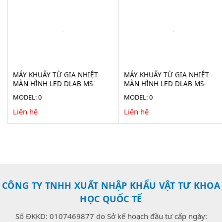
MÁY KHUẤY TỪ GIA NHIỆT
MÁY KHUẤY TỪ GIA NHIỆT
MÀN HÌNH LED DLAB MS-
MÀN HÌNH LED DLAB MS-
H200-S6
H280-S6
MODEL: 0
MODEL: 0
Liên hệ
Liên hệ
CÔNG TY TNHH XUẤT NHẬP KHẨU VẬT TƯ KHOA
HỌC QUỐC TẾ
Số ĐKKD: 0107469877 do Sở kế hoạch đầu tư cấp ngày: