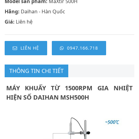
Model sản phẩm:
MaXtir 500H
Hãng:
Daihan - Hàn Quốc
Giá:
Liên hệ
LIÊN HỆ
0947.166.718
THÔNG TIN CHI TIẾT
MÁY KHUẤY TỪ 1500RPM GIA NHIỆT
HIỆN SỐ DAIHAN MSH500H