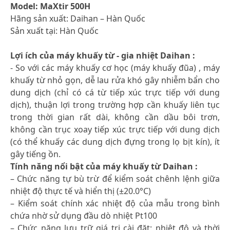
Model: MaXtir 500H
Hãng sản xuất: Daihan – Hàn Quốc
Sản xuất tại: Hàn Quốc
Lợi ích của máy khuấy từ - gia nhiệt Daihan :
- So với các máy khuấy cơ học (máy khuấy đũa) , máy
khuấy từ nhỏ gọn, dễ lau rửa khó gây nhiễm bẩn cho
dung dịch (chỉ có cá từ tiếp xúc trực tiếp với dung
dịch), thuận lợi trong trường hợp cần khuấy liên tục
trong thời gian rất dài, không cần dầu bôi trơn,
không cần trục xoay tiếp xúc trực tiếp với dung dịch
(có thể khuấy các dung dịch đựng trong lọ bịt kín), ít
gây tiếng ồn.
Tính năng nổi bật của máy khuấy từ Daihan :
– Chức năng tự bù trừ để kiểm soát chênh lệnh giữa
nhiệt độ thực tế và hiển thị (±20.0°C)
– Kiểm soát chính xác nhiệt độ của mẫu trong bình
chứa nhờ sử dụng đầu dò nhiệt Pt100
– Chức năng lưu trữ giá trị cài đặt: nhiệt độ và thời