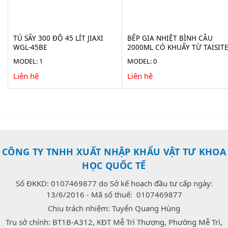
TỦ SẤY 300 ĐỘ 45 LÍT JIAXI
BẾP GIA NHIỆT BÌNH CẦU
WGL-45BE
2000ML CÓ KHUẤY TỪ TAISIT
HMS-2000D
MODEL: 1
MODEL: 0
Liên hệ
Liên hệ
CÔNG TY TNHH XUẤT NHẬP KHẨU VẬT TƯ KHOA
HỌC QUỐC TẾ
Số ĐKKD: 0107469877 do Sở kế hoạch đầu tư cấp ngày:
13/6/2016 - Mã số thuế: 0107469877
Chịu trách nhiệm: Tuyển Quang Hùng
Trụ sở chính: BT1B-A312, KĐT Mễ Trì Thượng, Phường Mễ Trì,