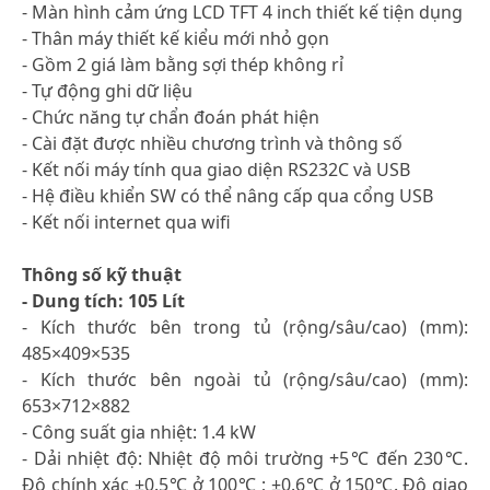
- Màn hình cảm ứng LCD TFT 4 inch thiết kế tiện dụng
- Thân máy thiết kế kiểu mới nhỏ gọn
- Gồm 2 giá làm bằng sợi thép không rỉ
- Tự động ghi dữ liệu
- Chức năng tự chẩn đoán phát hiện
- Cài đặt được nhiều chương trình và thông số
- Kết nối máy tính qua giao diện RS232C và USB
- Hệ điều khiển SW có thể nâng cấp qua cổng USB
- Kết nối internet qua wifi
Thông số kỹ thuật
- Dung tích: 105 Lít
- Kích thước bên trong tủ (rộng/sâu/cao) (mm):
485×409×535
- Kích thước bên ngoài tủ (rộng/sâu/cao) (mm):
653×712×882
- Công suất gia nhiệt: 1.4 kW
- Dải nhiệt độ: Nhiệt độ môi trường +5℃ đến 230℃.
Độ chính xác ±0.5℃ ở 100℃ ; ±0.6℃ ở 150℃. Độ giao