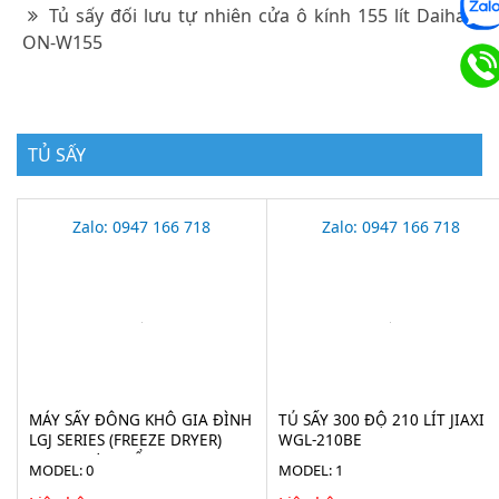
Tủ sấy đối lưu tự nhiên cửa ô kính 155 lít Daihan
ON-W155
TỦ SẤY
Zalo: 0947 166 718
Zalo: 0947 166 718
MÁY SẤY ĐÔNG KHÔ GIA ĐÌNH
TỦ SẤY 300 ĐỘ 210 LÍT JIAXI
LGJ SERIES (FREEZE DRYER)
WGL-210BE
CHO THỰC PHẨM
MODEL: 0
MODEL: 1