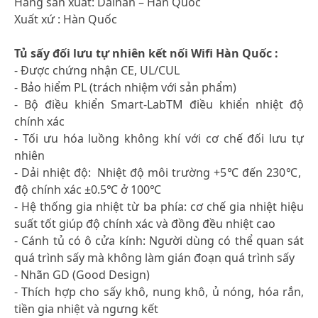
Hãng sản xuất: Daihan – Hàn Quốc
Xuất xứ : Hàn Quốc
Tủ sấy đối lưu tự nhiên kết nối Wifi Hàn Quốc :
- Được chứng nhận CE, UL/CUL
- Bảo hiểm PL (trách nhiệm với sản phẩm)
- Bộ điều khiển Smart-LabTM điều khiển nhiệt độ
chính xác
- Tối ưu hóa luồng không khí với cơ chế đối lưu tự
nhiên
- Dải nhiệt độ: Nhiệt độ môi trường +5℃ đến 230℃,
độ chính xác ±0.5℃ ở 100℃
- Hệ thống gia nhiệt từ ba phía: cơ chế gia nhiệt hiệu
suất tốt giúp độ chính xác và đồng đều nhiệt cao
- Cánh tủ có ô cửa kính: Người dùng có thể quan sát
quá trình sấy mà không làm gián đoạn quá trình sấy
- Nhãn GD (Good Design)
- Thích hợp cho sấy khô, nung khô, ủ nóng, hóa rắn,
tiền gia nhiệt và ngưng kết