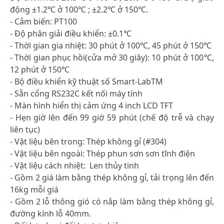
động ±1.2℃ ở 100℃ ; ±2.2℃ ở 150℃.
- Cảm biến: PT100
- Độ phân giải điều khiển: ±0.1℃
- Thời gian gia nhiệt: 30 phút ở 100℃, 45 phút ở 150℃
- Thời gian phục hồi(cửa mở 30 giây): 10 phút ở 100℃,
12 phút ở 150℃
- Bộ điều khiển kỹ thuật số Smart-LabTM
- Sẵn cổng RS232C kết nối máy tính
- Màn hình hiển thị cảm ứng 4 inch LCD TFT
- Hẹn giờ lên đến 99 giờ 59 phút (chế độ trễ và chạy
liên tục)
- Vật liệu bên trong: Thép không gỉ (#304)
- Vật liệu bên ngoài: Thép phun sơn sơn tĩnh điện
- Vật liệu cách nhiệt: Len thủy tinh
- Gồm 2 giá làm bằng thép không gỉ, tải trọng lên đến
16kg mỗi giá
- Gồm 2 lỗ thông gió có nắp làm bằng thép không gỉ,
đường kính lỗ 40mm.