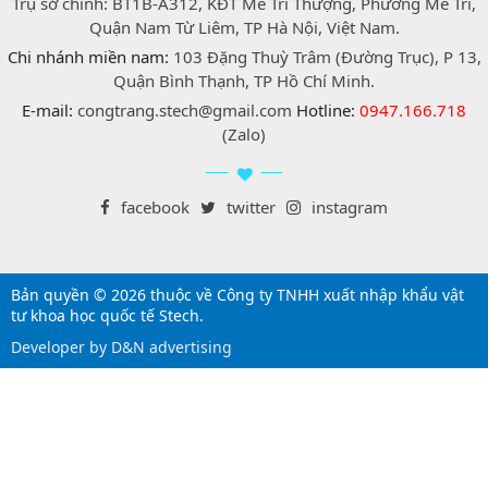
Trụ sở chính: BT1B-A312, KĐT Mễ Trì Thượng, Phường Mễ Trì,
Quận Nam Từ Liêm, TP Hà Nội, Việt Nam.
Chi nhánh miền nam:
103 Đặng Thuỳ Trâm (Đường Trục), P 13,
Quận Bình Thạnh, TP Hồ Chí Minh.
E-mail:
congtrang.stech@gmail.com
Hotline:
0947.166.718
(Zalo)
facebook
twitter
instagram
Bản quyền © 2026 thuộc về Công ty TNHH xuất nhập khẩu vật
tư khoa học quốc tế Stech.
Developer by D&N advertising