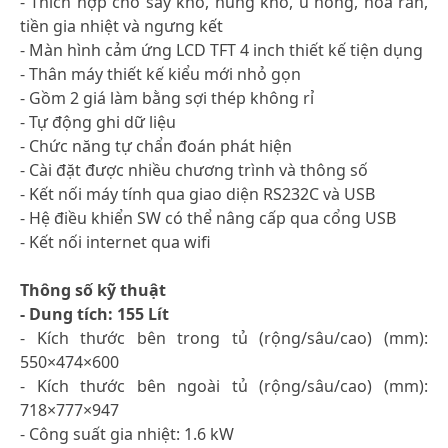
- Thích hợp cho sấy khô, nung khô, ủ nóng, hóa rắn,
tiền gia nhiệt và ngưng kết
- Màn hình cảm ứng LCD TFT 4 inch thiết kế tiện dụng
- Thân máy thiết kế kiểu mới nhỏ gọn
- Gồm 2 giá làm bằng sợi thép không rỉ
- Tự động ghi dữ liệu
- Chức năng tự chẩn đoán phát hiện
- Cài đặt được nhiều chương trình và thông số
- Kết nối máy tính qua giao diện RS232C và USB
- Hệ điều khiển SW có thể nâng cấp qua cổng USB
- Kết nối internet qua wifi
Thông số kỹ thuật
- Dung tích: 155 Lít
- Kích thước bên trong tủ (rộng/sâu/cao) (mm):
550×474×600
- Kích thước bên ngoài tủ (rộng/sâu/cao) (mm):
718×777×947
- Công suất gia nhiệt: 1.6 kW