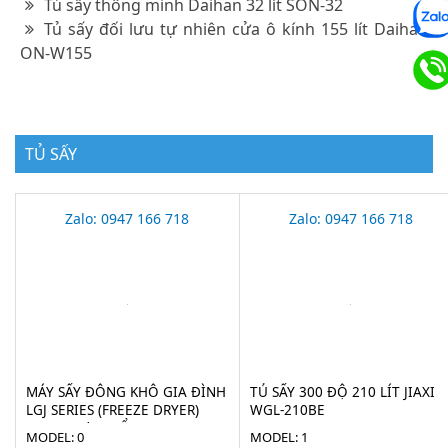
Tủ sấy thông minh Daihan 32 lít SON-32
Tủ sấy đối lưu tự nhiên cửa ô kính 155 lít Daihan
ON-W155
TỦ SẤY
Zalo: 0947 166 718
Zalo: 0947 166 718
MÁY SẤY ĐÔNG KHÔ GIA ĐÌNH
TỦ SẤY 300 ĐỘ 210 LÍT JIAXI
LGJ SERIES (FREEZE DRYER)
WGL-210BE
CHO THỰC PHẨM
MODEL: 0
MODEL: 1