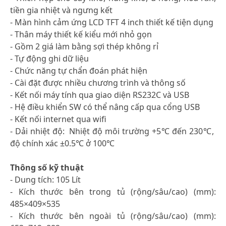
tiền gia nhiệt và ngưng kết
- Màn hình cảm ứng LCD TFT 4 inch thiết kế tiện dụng
- Thân máy thiết kế kiểu mới nhỏ gọn
- Gồm 2 giá làm bằng sợi thép không rỉ
- Tự động ghi dữ liệu
- Chức năng tự chẩn đoán phát hiện
- Cài đặt được nhiều chương trình và thông số
- Kết nối máy tính qua giao diện RS232C và USB
- Hệ điều khiển SW có thể nâng cấp qua cổng USB
- Kết nối internet qua wifi
- Dải nhiệt độ: Nhiệt độ môi trường +5℃ đến 230℃,
độ chính xác ±0.5℃ ở 100℃
Thông số kỹ thuật
- Dung tích: 105 Lít
- Kích thước bên trong tủ (rộng/sâu/cao) (mm):
485×409×535
- Kích thước bên ngoài tủ (rộng/sâu/cao) (mm):