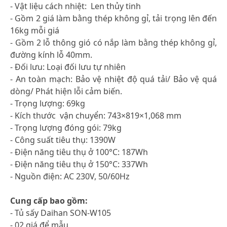
- Vật liệu cách nhiệt: Len thủy tinh
- Gồm 2 giá làm bằng thép không gỉ, tải trọng lên đến
16kg mỗi giá
- Gồm 2 lỗ thông gió có nắp làm bằng thép không gỉ,
đường kính lỗ 40mm.
- Đối lưu: Loại đối lưu tự nhiên
- An toàn mạch: Bảo vệ nhiệt độ quá tải/ Bảo vệ quá
dòng/ Phát hiện lỗi cảm biến.
- Trọng lượng: 69kg
- Kích thước vận chuyển: 743×819×1,068 mm
- Trọng lượng đóng gói: 79kg
- Công suất tiêu thụ: 1390W
- Điện năng tiêu thụ ở 100°C: 187Wh
- Điện năng tiêu thụ ở 150°C: 337Wh
- Nguồn điện: AC 230V, 50/60Hz
Cung cấp bao gồm:
- Tủ sấy Daihan SON-W105
- 02 giá để mẫu