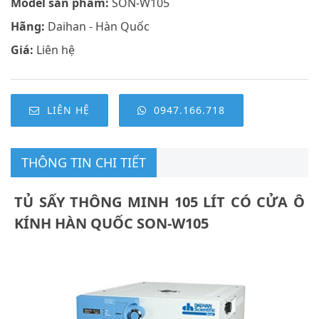
Model sản phẩm:
SON-W105
Hãng:
Daihan - Hàn Quốc
Giá:
Liên hệ
LIÊN HỆ
0947.166.718
THÔNG TIN CHI TIẾT
TỦ SẤY THÔNG MINH 105 LÍT CÓ CỬA Ô
KÍNH HÀN QUỐC SON-W105