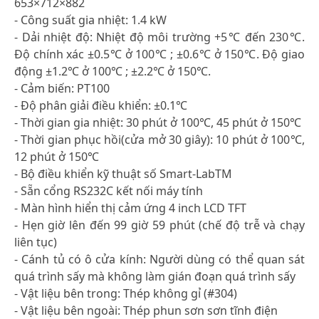
653×712×882
- Công suất gia nhiệt: 1.4 kW
- Dải nhiệt độ: Nhiệt độ môi trường +5℃ đến 230℃.
Độ chính xác ±0.5℃ ở 100℃ ; ±0.6℃ ở 150℃. Độ giao
động ±1.2℃ ở 100℃ ; ±2.2℃ ở 150℃.
- Cảm biến: PT100
- Độ phân giải điều khiển: ±0.1℃
- Thời gian gia nhiệt: 30 phút ở 100℃, 45 phút ở 150℃
- Thời gian phục hồi(cửa mở 30 giây): 10 phút ở 100℃,
12 phút ở 150℃
- Bộ điều khiển kỹ thuật số Smart-LabTM
- Sẵn cổng RS232C kết nối máy tính
- Màn hình hiển thị cảm ứng 4 inch LCD TFT
- Hẹn giờ lên đến 99 giờ 59 phút (chế độ trễ và chạy
liên tục)
- Cánh tủ có ô cửa kính: Người dùng có thể quan sát
quá trình sấy mà không làm gián đoạn quá trình sấy
- Vật liệu bên trong: Thép không gỉ (#304)
- Vật liệu bên ngoài: Thép phun sơn sơn tĩnh điện