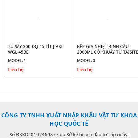
TỦ SẤY 300 ĐỘ 45 LÍT JIAXI
BẾP GIA NHIỆT BÌNH CẦU
WGL-45BE
2000ML CÓ KHUẤY TỪ TAISIT
HMS-2000D
MODEL: 1
MODEL: 0
Liên hệ
Liên hệ
CÔNG TY TNHH XUẤT NHẬP KHẨU VẬT TƯ KHOA
HỌC QUỐC TẾ
Số ĐKKD: 0107469877 do Sở kế hoạch đầu tư cấp ngày: