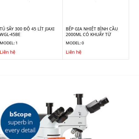
TỦ SẤY 300 ĐỘ 45 LÍT JIAXI
BẾP GIA NHIỆT BÌNH CẦU
WGL-45BE
2000ML CÓ KHUẤY TỪ
TAISITE HMS-2000D
MODEL: 1
MODEL: 0
Liên hệ
Liên hệ