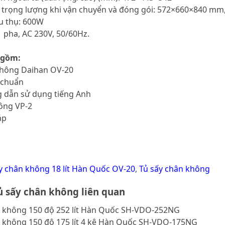
à trọng lượng khi vận chuyển và đóng gói: 572×660×840 mm,
êu thụ: 600W
1 pha, AC 230V, 50/60Hz.
 gồm:
 không Daihan OV-20
u chuẩn
ng dẫn sử dụng tiếng Anh
ông VP-2
áp
y chân không 18 lít Hàn Quốc OV-20
,
Tủ sấy chân không
 sấy chân không liên quan
n không 150 độ 252 lít Hàn Quốc SH-VDO-252NG
n không 150 độ 175 lít 4 kệ Hàn Quốc SH-VDO-175NG