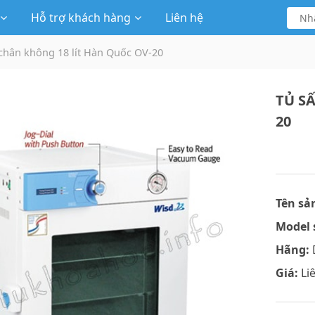
Hỗ trợ khách hàng
Liên hệ
 chân không 18 lít Hàn Quốc OV-20
TỦ S
20
Tên sả
Model 
Hãng:
Giá:
Li