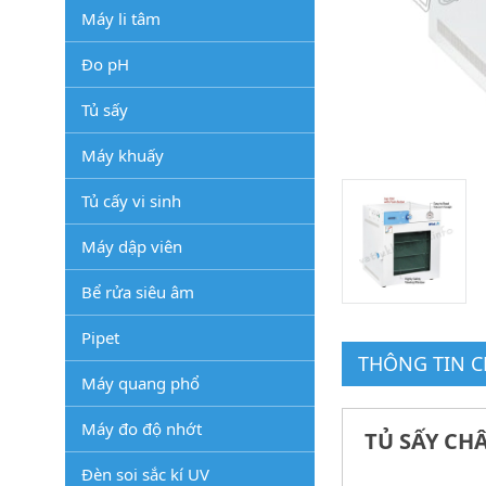
Máy li tâm
Đo pH
Tủ sấy
Máy khuấy
Tủ cấy vi sinh
Máy dập viên
Bể rửa siêu âm
Pipet
THÔNG TIN CH
Máy quang phổ
Máy đo độ nhớt
TỦ SẤY CH
Đèn soi sắc kí UV