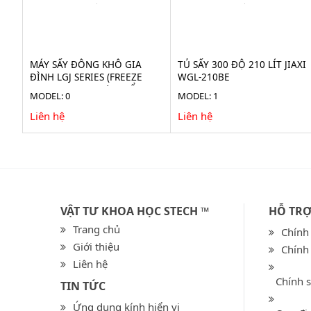
MÁY SẤY ĐÔNG KHÔ GIA
TỦ SẤY 300 ĐỘ 210 LÍT JIAXI
ĐÌNH LGJ SERIES (FREEZE
WGL-210BE
DRYER) CHO THỰC PHẨM
MODEL: 0
MODEL: 1
Liên hệ
Liên hệ
VẬT TƯ KHOA HỌC STECH ™
HỖ TR
Trang chủ
Chính
Giới thiệu
Chính
Liên hệ
Chính 
TIN TỨC
Ứng dụng kính hiển vi