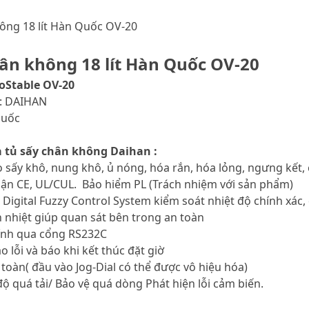
ông 18 lít Hàn Quốc OV-20
hân không 18 lít Hàn Quốc OV-20
oStable OV-20
: DAIHAN
Quốc
 tủ sấy chân không Daihan :
o sấy khô, nung khô, ủ nóng, hóa rắn, hóa lỏng, ngưng kết,
hận CE, UL/CUL. Bảo hiểm PL (Trách nhiệm với sản phẩm)
n Digital Fuzzy Control System kiểm soát nhiệt độ chính xác
h nhiệt giúp quan sát bên trong an toàn
tính qua cổng RS232C
 lỗi và báo khi kết thúc đặt giờ
 toàn( đầu vào Jog-Dial có thể được vô hiệu hóa)
 độ quá tải/ Bảo vệ quá dòng Phát hiện lỗi cảm biến.