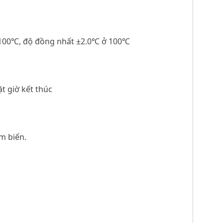
ở 100℃, độ đồng nhất ±2.0℃ ở 100℃
ặt giờ kết thúc
ảm biến.