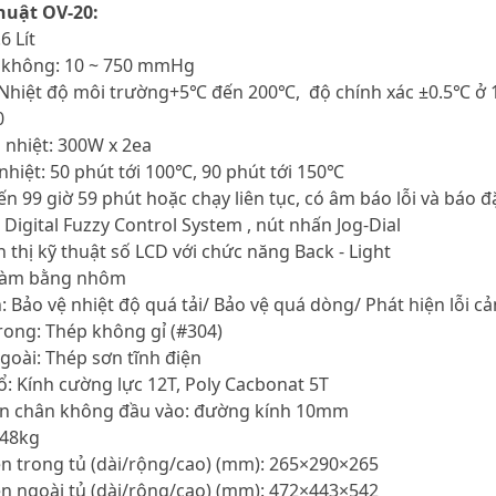
huật OV-20:
6 Lít
 không: 10 ~ 750 mmHg
ộ: Nhiệt độ môi trường+5℃ đến 200℃, độ chính xác ±0.5℃ 
0
a nhiệt: 300W x 2ea
 nhiệt: 50 phút tới 100℃, 90 phút tới 150℃
ến 99 giờ 59 phút hoặc chạy liên tục, có âm báo lỗi và báo đ
 Digital Fuzzy Control System , nút nhấn Jog-Dial
n thị kỹ thuật số LCD với chức năng Back - Light
 làm bằng nhôm
: Bảo vệ nhiệt độ quá tải/ Bảo vệ quá dòng/ Phát hiện lỗi c
trong: Thép không gỉ (#304)
ngoài: Thép sơn tĩnh điện
sổ: Kính cường lực 12T, Poly Cacbonat 5T
van chân không đầu vào: đường kính 10mm
 48kg
ên trong tủ (dài/rộng/cao) (mm): 265×290×265
ên ngoài tủ (dài/rộng/cao) (mm): 472×443×542