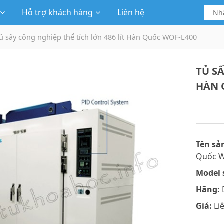
Hỗ trợ khách hàng
Liên hệ
ủ sấy công nghiệp thể tích lớn 486 lít Hàn Quốc WOF-L400
TỦ SẤ
HÀN 
Tên sả
Quốc W
Model 
Hãng:
Giá:
Li