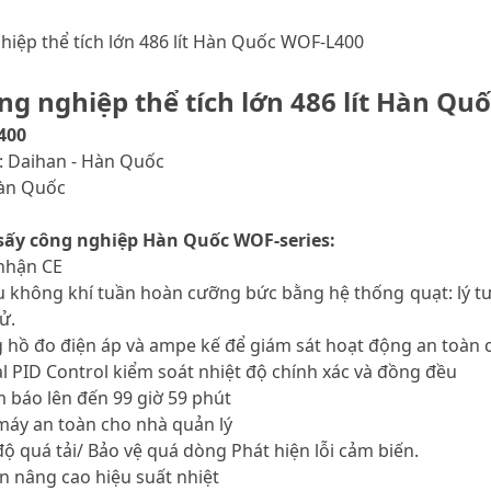
hiệp thể tích lớn 486 lít Hàn Quốc WOF-L400
ng nghiệp thể tích lớn 486 lít Hàn Qu
400
: Daihan - Hàn Quốc
Hàn Quốc
sấy công nghiệp Hàn Quốc WOF-series:
nhận CE
ưu không khí tuần hoàn cưỡng bức bằng hệ thống quạt: lý 
ử.
g hồ đo điện áp và ampe kế để giám sát hoạt động an toàn
tal PID Control kiểm soát nhiệt độ chính xác và đồng đều
m báo lên đến 99 giờ 59 phút
máy an toàn cho nhà quản lý
 độ quá tải/ Bảo vệ quá dòng Phát hiện lỗi cảm biến.
n nâng cao hiệu suất nhiệt