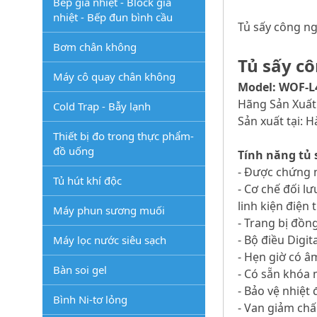
Bếp gia nhiệt - Block gia
nhiệt - Bếp đun bình cầu
Tủ sấy công ng
Bơm chân không
Tủ sấy cô
Máy cô quay chân không
Model: WOF-L
Hãng Sản Xuất
Cold Trap - Bẫy lạnh
Sản xuất tại: 
Thiết bị đo trong thực phẩm-
đồ uống
Tính năng tủ 
- Được chứng 
Tủ hút khí độc
- Cơ chế đối l
linh kiện điện t
Máy phun sương muối
- Trang bị đồn
- Bộ điều Digi
Máy lọc nước siêu sạch
- Hẹn giờ có â
Bàn soi gel
- Có sẵn khóa 
- Bảo vệ nhiệt
Bình Ni-tơ lỏng
- Van giảm chấ