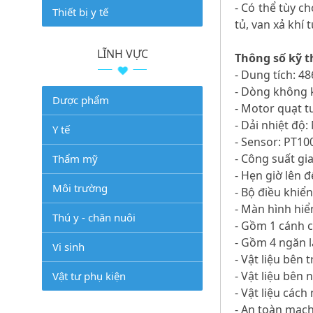
- Có thể tùy c
Thiết bị y tế
tủ, van xả khí 
LĨNH VỰC
Thông số kỹ 
- Dung tích: 486
- Dòng không k
Dược phẩm
- Motor quạt t
- Dải nhiệt độ
Y tế
- Sensor: PT10
- Công suất gi
Thẩm mỹ
- Hẹn giờ lên đ
Môi trường
- Bộ điều khiển
- Màn hình hiể
Thú y - chăn nuôi
- Gồm 1 cánh c
- Gồm 4 ngăn l
Vi sinh
- Vật liệu bên 
- Vật liệu bên 
Vật tư phụ kiện
- Vật liệu cách
- An toàn mạch