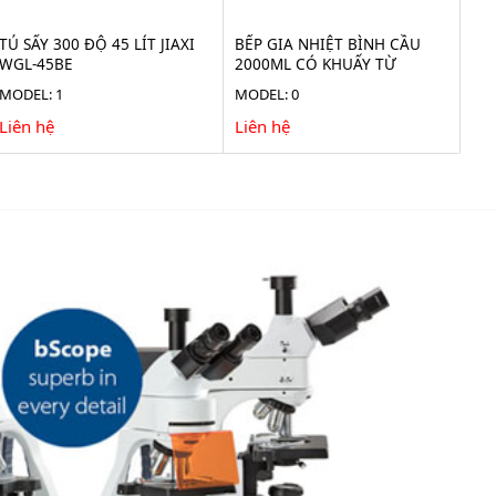
TỦ SẤY 300 ĐỘ 45 LÍT JIAXI
BẾP GIA NHIỆT BÌNH CẦU
WGL-45BE
2000ML CÓ KHUẤY TỪ
TAISITE HMS-2000D
MODEL: 1
MODEL: 0
Liên hệ
Liên hệ