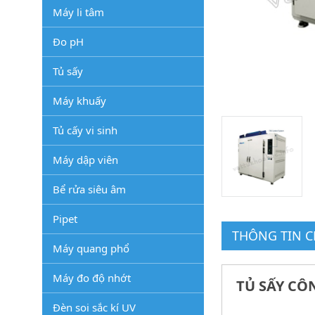
Máy li tâm
Đo pH
Tủ sấy
Máy khuấy
Tủ cấy vi sinh
Máy dập viên
Bể rửa siêu âm
Pipet
THÔNG TIN CH
Máy quang phổ
Máy đo độ nhớt
TỦ SẤY CÔ
Đèn soi sắc kí UV