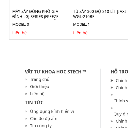
MÁY SẤY ĐÔNG KHÔ GIA
TỦ SẤY 300 ĐỘ 210 LÍT JIAXI
ĐÌNH LGJ SERIES (FREEZE
WGL-210BE
DRYER) CHO THỰC PHẨM
MODEL: 0
MODEL: 1
Liên hệ
Liên hệ
VẬT TƯ KHOA HỌC STECH ™
HỖ TR
Trang chủ
Chính
Giới thiệu
Chính
Liên hệ
Chính 
TIN TỨC
Ứng dụng kính hiển vi
Quy địn
Cân đo độ ẩm
Chính 
Tin công ty