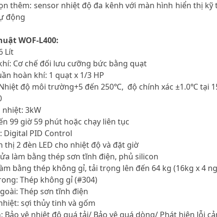
họn thêm: sensor nhiệt độ đa kênh với màn hình hiển thị kỹ
tự động
thuật WOF-L400:
 Lít
hí: Cơ chế đối lưu cưỡng bức bằng quạt
uần hoàn khí: 1 quạt x 1/3 HP
: Nhiệt độ môi trường+5 đến 250℃, độ chính xác ±1.0℃ tại 
0
a nhiệt: 3kW
ến 99 giờ 59 phút hoặc chạy liên tục
: Digital PID Control
n thị 2 đèn LED cho nhiệt độ và đặt giờ
ửa làm bằng thép sơn tĩnh điện, phủ silicon
àm bằng thép không gỉ, tải trọng lên đến 64 kg (16kg x 4 n
trong: Thép không gỉ (#304)
ngoài: Thép sơn tĩnh điện
 nhiệt: sợi thủy tinh và gốm
: Bảo vệ nhiệt độ quá tải/ Bảo vệ quá dòng/ Phát hiện lỗi c