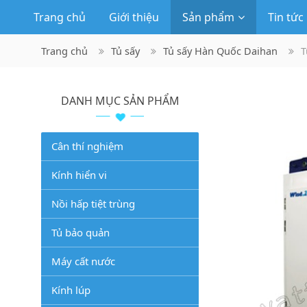
Trang chủ
Giới thiệu
Sản phẩm
Tin tức
Trang chủ
Tủ sấy
Tủ sấy Hàn Quốc Daihan
T
DANH MỤC SẢN PHẨM
Cân thí nghiệm
Kính hiển vi
Nồi hấp tiệt trùng
Tủ bảo quản
Máy cất nước
Kính lúp