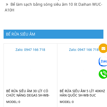
Bể làm sạch bằng sóng siêu âm 10 lít Daihan WUC-
A10H
BỂ RỬA SIÊU ÂM
Zalo: 0947 166 718
Zalo: 0947 166 718
BỂ RỬA SIÊU ÂM 30 LÍT CÓ
BỂ RỬA SIÊU ÂM 5 LÍT 40KHZ
CHỨC NĂNG DEGAS SH-WB-
HÀN QUỐC SH-WB-5UC
30UC
MODEL: 0
MODEL: 0