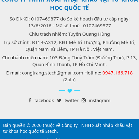
HỌC QUỐC TẾ
Số ĐKKD: 0107469877 do Sở kế hoạch đầu tư cấp ngày:
13/6/2016 - Mã số thuế: 0107469877
Chịu trách nhiệm: Tuyển Quang Hùng
Trụ sở chính: BT1B-A312, KĐT Mễ Trì Thượng, Phường Mễ Trì,
Quận Nam Từ Liêm, TP Hà Nội, Việt Nam.
Chi nhánh miền nam:
103 Đặng Thuỳ Trâm (Đường Trục), P 13,
Quận Bình Thạnh, TP Hồ Chí Minh.
E-mail:
congtrang.stech@gmail.com
Hotline:
0947.166.718
(Zalo)
facebook
twitter
instagram
Bản quyền © 2026 thuộc về Công ty TNHH xuất nhập khẩu vật
tư khoa học quốc tế Stech.