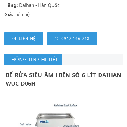
Hãng:
Daihan - Hàn Quốc
Giá:
Liên hệ
LIÊN HỆ
0947.166.718
THÔNG TIN CHI TIẾT
BỂ RỬA SIÊU ÂM HIỆN SỐ 6 LÍT DAIHAN
WUC-D06H