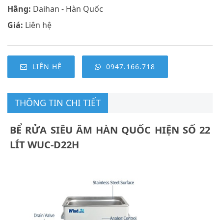
Hãng:
Daihan - Hàn Quốc
Giá:
Liên hệ
LIÊN HỆ
0947.166.718
THÔNG TIN CHI TIẾT
BỂ RỬA SIÊU ÂM HÀN QUỐC HIỆN SỐ 22
LÍT WUC-D22H