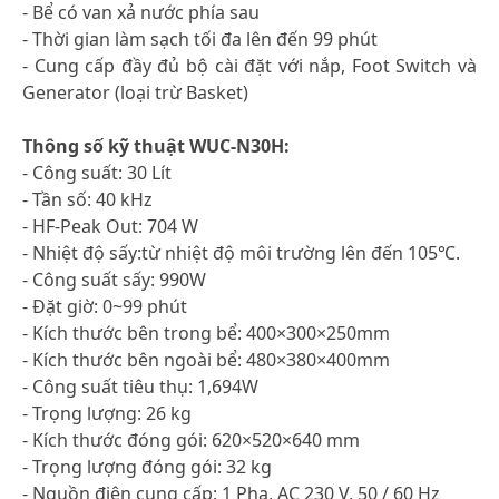
- Bể có van xả nước phía sau
- Thời gian làm sạch tối đa lên đến 99 phút
- Cung cấp đầy đủ bộ cài đặt với nắp, Foot Switch và
Generator (loại trừ Basket)
Thông số kỹ thuật WUC-N30H:
- Công suất: 30 Lít
- Tần số: 40 kHz
- HF-Peak Out: 704 W
- Nhiệt độ sấy:từ nhiệt độ môi trường lên đến 105℃.
- Công suất sấy: 990W
- Đặt giờ: 0~99 phút
- Kích thước bên trong bể: 400×300×250mm
- Kích thước bên ngoài bể: 480×380×400mm
- Công suất tiêu thụ: 1,694W
- Trọng lượng: 26 kg
- Kích thước đóng gói: 620×520×640 mm
- Trọng lượng đóng gói: 32 kg
- Nguồn điện cung cấp: 1 Pha, AC 230 V, 50 / 60 Hz