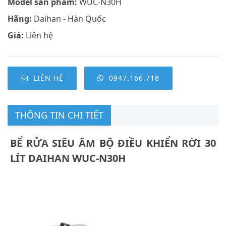
Model sản phẩm:
WUC-N30H
Hãng:
Daihan - Hàn Quốc
Giá:
Liên hệ
LIÊN HỆ
0947.166.718
THÔNG TIN CHI TIẾT
BỂ RỬA SIÊU ÂM BỘ ĐIỀU KHIỂN RỜI 30
LÍT DAIHAN WUC-N30H