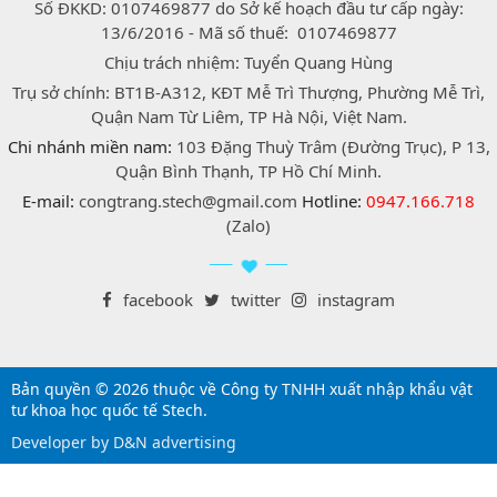
Số ĐKKD: 0107469877 do Sở kế hoạch đầu tư cấp ngày:
13/6/2016 - Mã số thuế: 0107469877
Chịu trách nhiệm: Tuyển Quang Hùng
Trụ sở chính: BT1B-A312, KĐT Mễ Trì Thượng, Phường Mễ Trì,
Quận Nam Từ Liêm, TP Hà Nội, Việt Nam.
Chi nhánh miền nam:
103 Đặng Thuỳ Trâm (Đường Trục), P 13,
Quận Bình Thạnh, TP Hồ Chí Minh.
E-mail:
congtrang.stech@gmail.com
Hotline:
0947.166.718
(Zalo)
facebook
twitter
instagram
Bản quyền © 2026 thuộc về Công ty TNHH xuất nhập khẩu vật
tư khoa học quốc tế Stech.
Developer by D&N advertising