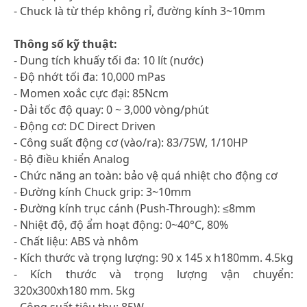
- Chuck là từ thép không rỉ, đường kính 3~10mm
Thông số kỹ thuật:
- Dung tích khuấy tối đa: 10 lít (nước)
- Độ nhớt tối đa: 10,000 mPas
- Momen xoắc cực đại: 85Ncm
- Dải tốc độ quay: 0 ~ 3,000 vòng/phút
- Động cơ: DC Direct Driven
- Công suất động cơ (vào/ra): 83/75W, 1/10HP
- Bộ điều khiển Analog
- Chức năng an toàn: bảo vệ quá nhiệt cho động cơ
- Đường kính Chuck grip: 3~10mm
- Đường kính trục cánh (Push-Through): ≤8mm
- Nhiệt độ, độ ẩm hoạt động: 0~40°C, 80%
- Chất liệu: ABS và nhôm
- Kích thước và trọng lượng: 90 x 145 x h180mm. 4.5kg
- Kích thước và trọng lượng vận chuyển:
320x300xh180 mm. 5kg
- Công suất tiêu thụ: 85W