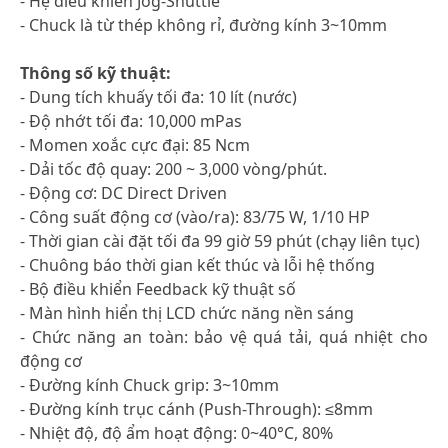
- Hệ điều khiển Jog-Shuttle
- Chuck là từ thép không rỉ, đường kính 3~10mm
Thông số kỹ thuật:
- Dung tích khuấy tối đa: 10 lít (nước)
- Độ nhớt tối đa: 10,000 mPas
- Momen xoắc cực đại: 85 Ncm
- Dải tốc độ quay: 200 ~ 3,000 vòng/phút.
- Động cơ: DC Direct Driven
- Công suất động cơ (vào/ra): 83/75 W, 1/10 HP
- Thời gian cài đặt tối đa 99 giờ 59 phút (chạy liên tục)
- Chuông báo thời gian kết thúc và lỗi hệ thống
- Bộ điều khiển Feedback kỹ thuật số
- Màn hình hiển thị LCD chức năng nền sáng
- Chức năng an toàn: bảo vệ quá tải, quá nhiệt cho
động cơ
- Đường kính Chuck grip: 3~10mm
- Đường kính trục cánh (Push-Through): ≤8mm
- Nhiệt độ, độ ẩm hoạt động: 0~40°C, 80%