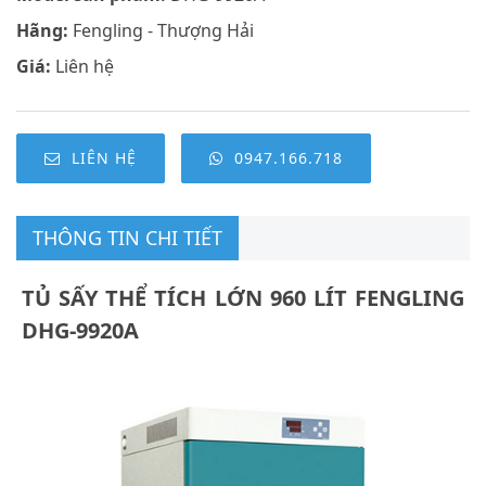
Hãng:
Fengling - Thượng Hải
Giá:
Liên hệ
LIÊN HỆ
0947.166.718
THÔNG TIN CHI TIẾT
TỦ SẤY THỂ TÍCH LỚN 960 LÍT FENGLING
DHG-9920A