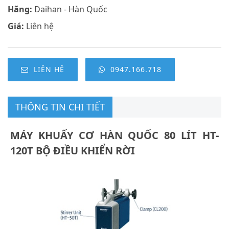
Hãng:
Daihan - Hàn Quốc
Giá:
Liên hệ
LIÊN HỆ
0947.166.718
THÔNG TIN CHI TIẾT
MÁY KHUẤY CƠ HÀN QUỐC 80 LÍT HT-
120T BỘ ĐIỀU KHIỂN RỜI