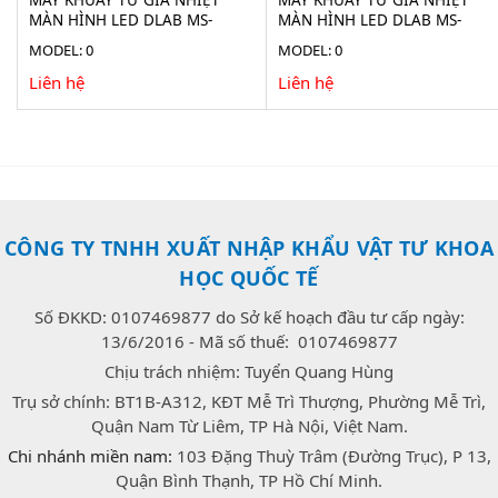
MÀN HÌNH LED DLAB MS-
MÀN HÌNH LED DLAB MS-
H200-S6
H280-S6
MODEL: 0
MODEL: 0
Liên hệ
Liên hệ
CÔNG TY TNHH XUẤT NHẬP KHẨU VẬT TƯ KHOA
HỌC QUỐC TẾ
Số ĐKKD: 0107469877 do Sở kế hoạch đầu tư cấp ngày:
13/6/2016 - Mã số thuế: 0107469877
Chịu trách nhiệm: Tuyển Quang Hùng
Trụ sở chính: BT1B-A312, KĐT Mễ Trì Thượng, Phường Mễ Trì,
Quận Nam Từ Liêm, TP Hà Nội, Việt Nam.
Chi nhánh miền nam:
103 Đặng Thuỳ Trâm (Đường Trục), P 13,
Quận Bình Thạnh, TP Hồ Chí Minh.