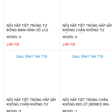
NỒI HẤP TIỆT TRÙNG TỰ
NỒI HẤP TIỆT TRÙNG HẤP SẤY
ĐỘNG MÀN HÌNH SỐ LCD
KHÔNG CHÂN KHÔNG TỰ
HAISERN LS-HD-SERIES
ĐỘNG 75 LÍT JIBIMED LS-75HV
MODEL: 0
MODEL: 0
Liên hệ
Liên hệ
Zalo: 0947 166 718
Zalo: 0947 166 718
NỒI HẤP TIỆT TRÙNG HẤP SẤY
NỒI HẤP TIỆT TRÙNG CHÂN
KHÔNG CHÂN KHÔNG TỰ
KHÔNG 800 LÍT JIBIMED WG-
ĐỘNG 100 LÍT JIBIMED LS-
0.8JSF
MODEL: 0
MODEL: 1