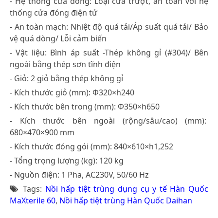
- Hệ thống cửa đóng: Loại cửa trượt, an toàn với hệ
thống cửa đóng điện tử
- An toàn mạch: Nhiệt độ quá tải/Áp suất quá tải/ Bảo
vệ quá dòng/ Lỗi cảm biến
- Vật liệu: Bình áp suất -Thép không gỉ (#304)/ Bên
ngoài bằng thép sơn tĩnh điện
- Giỏ: 2 giỏ bằng thép không gỉ
- Kích thước giỏ (mm): Φ320×h240
- Kích thước bên trong (mm): Φ350×h650
- Kích thước bên ngoài (rộng/sâu/cao) (mm):
680×470×900 mm
- Kích thước đóng gói (mm): 840×610×h1,252
- Tổng trọng lượng (kg): 120 kg
- Nguồn điện: 1 Pha, AC230V, 50/60 Hz
Tags:
Nồi hấp tiệt trùng dụng cụ y tế Hàn Quốc
MaXterile 60
,
Nồi hấp tiệt trùng Hàn Quốc Daihan