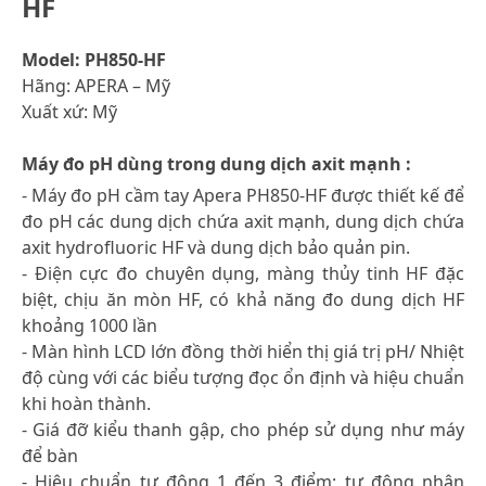
HF
Model: PH850-HF
Hãng: APERA – Mỹ
Xuất xứ: Mỹ
Máy đo pH dùng trong dung dịch axit mạnh :
- Máy đo pH cầm tay Apera PH850-HF được thiết kế để
đo pH các dung dịch chứa axit mạnh, dung dịch chứa
axit hydrofluoric HF và dung dịch bảo quản pin.
- Điện cực đo chuyên dụng, màng thủy tinh HF đặc
biệt, chịu ăn mòn HF, có khả năng đo dung dịch HF
khoảng 1000 lần
- Màn hình LCD lớn đồng thời hiển thị giá trị pH/ Nhiệt
độ cùng với các biểu tượng đọc ổn định và hiệu chuẩn
khi hoàn thành.
- Giá đỡ kiểu thanh gập, cho phép sử dụng như máy
để bàn
- Hiệu chuẩn tự động 1 đến 3 điểm; tự động nhận