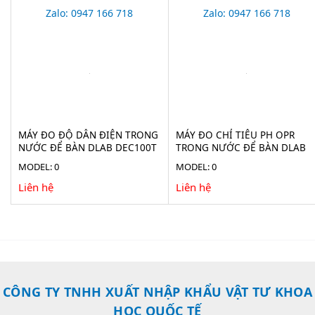
Zalo: 0947 166 718
Zalo: 0947 166 718
MÁY ĐO ĐỘ DẪN ĐIỆN TRONG
MÁY ĐO CHỈ TIÊU PH OPR
NƯỚC ĐỂ BÀN DLAB DEC100T
TRONG NƯỚC ĐỂ BÀN DLAB
DPH100T
MODEL: 0
MODEL: 0
Liên hệ
Liên hệ
CÔNG TY TNHH XUẤT NHẬP KHẨU VẬT TƯ KHOA
HỌC QUỐC TẾ