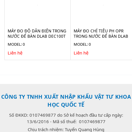
MÁY ĐO ĐỘ DẪN ĐIỆN TRONG
MÁY ĐO CHỈ TIÊU PH OPR
NƯỚC ĐỂ BÀN DLAB DEC100T
TRONG NƯỚC ĐỂ BÀN DLAB
DPH100T
MODEL: 0
MODEL: 0
Liên hệ
Liên hệ
CÔNG TY TNHH XUẤT NHẬP KHẨU VẬT TƯ KHOA
HỌC QUỐC TẾ
Số ĐKKD: 0107469877 do Sở kế hoạch đầu tư cấp ngày:
13/6/2016 - Mã số thuế: 0107469877
Chịu trách nhiệm: Tuyển Quang Hùng