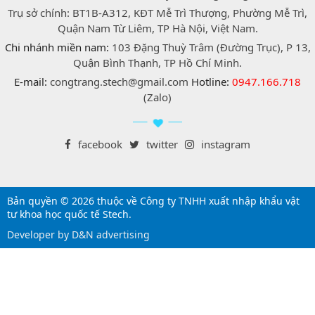
Trụ sở chính: BT1B-A312, KĐT Mễ Trì Thượng, Phường Mễ Trì,
Quận Nam Từ Liêm, TP Hà Nội, Việt Nam.
Chi nhánh miền nam:
103 Đặng Thuỳ Trâm (Đường Trục), P 13,
Quận Bình Thạnh, TP Hồ Chí Minh.
E-mail:
congtrang.stech@gmail.com
Hotline:
0947.166.718
(Zalo)
facebook
twitter
instagram
Bản quyền © 2026 thuộc về Công ty TNHH xuất nhập khẩu vật
tư khoa học quốc tế Stech.
Developer by D&N advertising