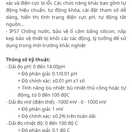
xác và điện cực bị lỗi. Các chức năng khác bao gồm tự
động hiệu chuẩn, tự động khóa, cài đặt tham số dễ
dàng, hiển thị tình trạng điện cực pH, tự động tắt
nguồn…
- IP57 Chống nước, bảo vệ ổ cắm bằng silicon, nắp
kẹp bảo vệ thiết bị khỏi các tác động, lý tưởng để sử
dụng trong môi trường khắc nghiệt
Thông số kỹ thuật:
- Dải đo pH: 0 đến 14.00pH
+ Độ phân giải: 0.1/0.01 pH
+ Độ chính xác: ±0.01 pH ±1 số
+ Tính năng bù nhiệt: bù nhiệt thủ công hoặc tự
động, từ 0 đến 100 độC
- Dải đo mV (điện thế): -1000 mV - 0 - 1000 mV
+ Độ phân giải: 1 mV
+ Độ chính xác: ±0.2% trên toàn dải
- Dải đo nhiệt độ: 0 đến 100 độ C
+ Độ phân giải: 0.1 độ C