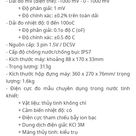
- Dải đo mV (điện thế): -1000 mV - 0 - 1000 mV
+ Độ phân giải: 1 mV
+ Độ chính xác: ±0.2% trên toàn dải
- Dải đo nhiệt độ: 0 đến 100oC
+ Độ phân giải: 0.1o độ C (oF)
+ Độ chính xác: ±0.5 độ C
- Nguồn cấp: 3 pin 1.5V / DC5V
- Cấp độ chống nước/chống bụi: IP57
- Kích thước máy: khoảng 88 x 170 x 33mm
- Trọng lượng: 313g
- Kích thước hộp đựng máy: 360 x 270 x 76mm/ trọng
lượng: 1.6kg
- Điện cực đo mẫu chuyên dụng trong nước tinh
khiết:
+ Vật liệu: thủy tinh không chì
+ Cảm biến nhiệt độ: có
+ Điện cực tham chiếu bẫy ion bạc
+ Dung dịch điện giải: KCl 3M
+ Màng thủy tinh: kiểu trụ