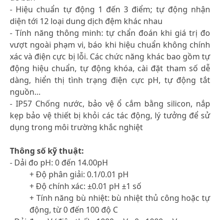
- Hiệu chuẩn tự động 1 đến 3 điểm; tự động nhận
diện tới 12 loại dung dịch đệm khác nhau
- Tính năng thông minh: tự chẩn đoán khi giá trị đo
vượt ngoài phạm vi, báo khi hiệu chuẩn không chính
xác và điện cực bị lỗi. Các chức năng khác bao gồm tự
động hiệu chuẩn, tự động khóa, cài đặt tham số dễ
dàng, hiển thị tình trạng điện cực pH, tự động tắt
nguồn…
- IP57 Chống nước, bảo vệ ổ cắm bằng silicon, nắp
kẹp bảo vệ thiết bị khỏi các tác động, lý tưởng để sử
dụng trong môi trường khắc nghiệt
Thông số kỹ thuật:
- Dải đo pH: 0 đến 14.00pH
+ Độ phân giải: 0.1/0.01 pH
+ Độ chính xác: ±0.01 pH ±1 số
+ Tính năng bù nhiệt: bù nhiệt thủ công hoặc tự
động, từ 0 đến 100 độ C