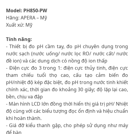
Model: PH850-PW
Hãng: APERA – Mỹ
Xuất xứ: Mỹ
Tính năng:
- Thiết bị đo pH cầm tay, đo pH chuyên dụng trong
nước sạch (nước uống/ nước lọc RO/ nước cất/ nước
đề ion) và các dung dịch có nồng độ ion thấp
- Điện cực đo 3 trong 1: điện cực thủy tinh, điện cực
tham chiếu tuổi thọ cao, cấu tạo cảm biến đo
pH/nhiệt độ kép đặc biệt, đo pH trong nước tinh khiết
chính xác, thời gian đo khoảng 30 giây; độ lặp lại cao,
bền, chịu va đập
- Màn hình LCD lớn đồng thời hiển thị giá trị pH/ Nhiệt
độ cùng với các biểu tượng đọc ổn định và hiệu chuẩn
khi hoàn thành.
- Giá đỡ kiểu thanh gập, cho phép sử dụng như máy
để bàn