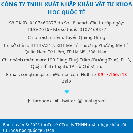
CÔNG TY TNHH XUẤT NHẬP KHẨU VẬT TƯ KHOA
HỌC QUỐC TẾ
Số ĐKKD: 0107469877 do Sở kế hoạch đầu tư cấp ngày:
13/6/2016 - Mã số thuế: 0107469877
Chịu trách nhiệm: Tuyển Quang Hùng
Trụ sở chính: BT1B-A312, KĐT Mễ Trì Thượng, Phường Mễ Trì,
Quận Nam Từ Liêm, TP Hà Nội, Việt Nam.
Chi nhánh miền nam:
103 Đặng Thuỳ Trâm (Đường Trục), P 13,
Quận Bình Thạnh, TP Hồ Chí Minh.
E-mail:
congtrang.stech@gmail.com
Hotline:
0947.166.718
(Zalo)
facebook
twitter
instagram
Bản quyền © 2026 thuộc về Công ty TNHH xuất nhập khẩu vật
tư khoa học quốc tế Stech.