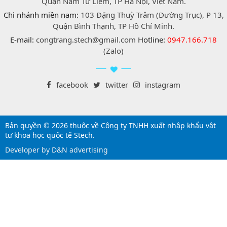
Quận Nam Từ Liêm, TP Hà Nội, Việt Nam.
Chi nhánh miền nam:
103 Đặng Thuỳ Trâm (Đường Trục), P 13,
Quận Bình Thạnh, TP Hồ Chí Minh.
E-mail:
congtrang.stech@gmail.com
Hotline:
0947.166.718
(Zalo)
facebook
twitter
instagram
Bản quyền © 2026 thuộc về Công ty TNHH xuất nhập khẩu vật
tư khoa học quốc tế Stech.
Developer by D&N advertising