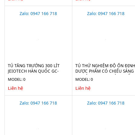
Zalo: 0947 166 718
Zalo: 0947 166 718
TỦ TĂNG TRƯỞNG 300 LÍT
TỦ THỬ NGHIỆM ĐỘ ỔN ĐỊN
JEIOTECH HÀN QUỐC GC-
DƯỢC PHẨM CÓ CHIẾU SÁNG
300TL
760 LÍT JEIOTECH HÀN QUỐC
MODEL: 0
MODEL: 0
TH-ICH-800
Liên hệ
Liên hệ
Zalo: 0947 166 718
Zalo: 0947 166 718