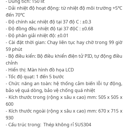
- Dung tích: 150 lít
- Dải nhiệt độ hoạt động: từ nhiệt độ môi trường +5℃
đến 70℃
- Độ chính xác nhiệt độ tại 37 độ C : ±0.3
- Độ đồng đều nhiệt độ tại 37 độC : ±0.68
- Độ phân giải nhiệt độ: ±0.01
- Cài đặt thời gian: Chạy liên tục hay chờ trong 99 giờ
59 phút
- Bộ điều kiển: Bộ điều khiển điện tử PID, tự động điều
chỉnh
- Hiển thị: Màn hình đồ họa LCD
- Tốc độ quạt: 1 đến 5 bước
- Chức năng an toàn: hệ thống cảm biến lỗi tự động,
bảo vệ quá dòng, bảo vệ chống quá nhiệt
- Kích thước trong (rộng x sâu x cao) mm: 505 x 505 x
600
- Kích thước ngoài (rộng x sâu x cao) mm: 670 x 715 x
930
- Cấu trúc trong: Thép không rỉ SUS304