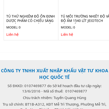
TỦ THỬ NGHIỆM ĐỘ ỔN ĐỊNH
TỦ MÔI TRƯỜNG NHIỆT ĐỘ V
DƯỢC PHẨM CÓ CHIẾU SÁNG
ĐỘ ẨM 1540 LÍT JEIOTECH
300 LÍT JEIOTECH HÀN QUỐC
HÀN QUỐC TH-TG-1500
MODEL: 0
MODEL: 0
TH-ICH-300
Liên hệ
Liên hệ
CÔNG TY TNHH XUẤT NHẬP KHẨU VẬT TƯ KHOA
HỌC QUỐC TẾ
Số ĐKKD: 0107469877 do Sở kế hoạch đầu tư cấp ngày:
13/6/2016 - Mã số thuế: 0107469877
Chịu trách nhiệm: Tuyển Quang Hùng
Trụ sở chính: BT1B-A312, KĐT Mễ Trì Thượng, Phường Mễ Trì,