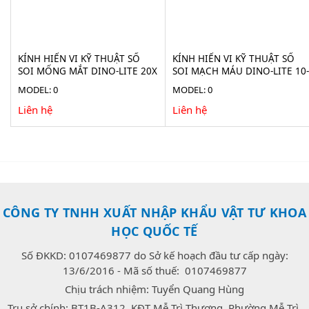
KÍNH HIỂN VI KỸ THUẬT SỐ
KÍNH HIỂN VI KỸ THUẬT SỐ
SOI MỐNG MẮT DINO-LITE 20X
SOI MẠCH MÁU DINO-LITE 10-
AF4115-RUT
300X AF4535ZTE-N3U
MODEL: 0
MODEL: 0
Liên hệ
Liên hệ
CÔNG TY TNHH XUẤT NHẬP KHẨU VẬT TƯ KHOA
HỌC QUỐC TẾ
Số ĐKKD: 0107469877 do Sở kế hoạch đầu tư cấp ngày:
13/6/2016 - Mã số thuế: 0107469877
Chịu trách nhiệm: Tuyển Quang Hùng
Trụ sở chính: BT1B-A312, KĐT Mễ Trì Thượng, Phường Mễ Trì,