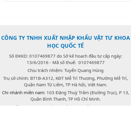
CÔNG TY TNHH XUẤT NHẬP KHẨU VẬT TƯ KHOA
HỌC QUỐC TẾ
Số ĐKKD: 0107469877 do Sở kế hoạch đầu tư cấp ngày:
13/6/2016 - Mã số thuế: 0107469877
Chịu trách nhiệm: Tuyển Quang Hùng
Trụ sở chính: BT1B-A312, KĐT Mễ Trì Thượng, Phường Mễ Trì,
Quận Nam Từ Liêm, TP Hà Nội, Việt Nam.
Chi nhánh miền nam:
103 Đặng Thuỳ Trâm (Đường Trục), P 13,
Quận Bình Thạnh, TP Hồ Chí Minh.
E-mail:
congtrang.stech@gmail.com
Hotline:
0947.166.718
(Zalo)