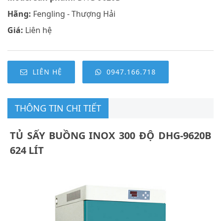
Hãng:
Fengling - Thượng Hải
Giá:
Liên hệ
LIÊN HỆ
0947.166.718
THÔNG TIN CHI TIẾT
TỦ SẤY BUỒNG INOX 300 ĐỘ DHG-9620B
624 LÍT