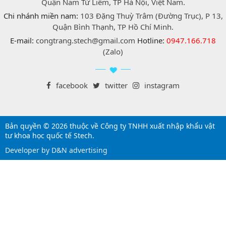
Quận Nam Từ Liêm, TP Hà Nội, Việt Nam.
Chi nhánh miền nam:
103 Đặng Thuỳ Trâm (Đường Trục), P 13,
Quận Bình Thạnh, TP Hồ Chí Minh.
E-mail:
congtrang.stech@gmail.com
Hotline:
0947.166.718
(Zalo)
facebook
twitter
instagram
Bản quyền © 2026 thuộc về Công ty TNHH xuất nhập khẩu vật
tư khoa học quốc tế Stech.
Developer by D&N advertising