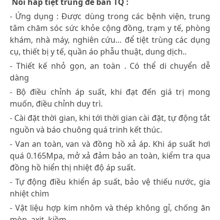
Nồi hấp tiệt trùng để bàn TQ :
- Ứng dụng : Được dùng trong các bệnh viện, trung
tâm chăm sóc sức khỏe cộng đồng, trạm y tế, phòng
khám, nhà máy, nghiên cứu… để tiệt trùng các dụng
cụ, thiết bị y tế, quần áo phẫu thuật, dung dịch..
- Thiết kế nhỏ gọn, an toàn . Có thể di chuyển dễ
dàng
- Bộ điều chỉnh áp suất, khi đạt đến giá trị mong
muốn, điều chỉnh duy trì.
- Cài đặt thời gian, khi tới thời gian cài đặt, tự động tắt
nguồn và báo chuông quá trinh kết thúc.
- Van an toàn, van và đồng hồ xả áp. Khi áp suất hơi
quá 0.165Mpa, mở xả đảm bảo an toàn, kiểm tra qua
đồng hồ hiển thị nhiệt độ áp suất.
- Tự động điều khiển áp suất, bảo vệ thiếu nước, gia
nhiệt chìm
- Vật liệu hợp kim nhôm và thép không gỉ, chống ăn
mòn, axit, kiềm