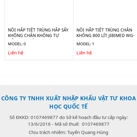
NỒI HẤP TIỆT TRÙNG HẤP SẤY
NỒI HẤP TIỆT TRÙNG CHÂN
KHÔNG CHÂN KHÔNG TỰ
KHÔNG 800 LÍT JIBIMED WG-
ĐỘNG 100 LÍT JIBIMED LS-
0.8JSF
MODEL: 0
MODEL: 1
100HV
Liên hệ
Liên hệ
CÔNG TY TNHH XUẤT NHẬP KHẨU VẬT TƯ KHOA
HỌC QUỐC TẾ
Số ĐKKD: 0107469877 do Sở kế hoạch đầu tư cấp ngày:
13/6/2016 - Mã số thuế: 0107469877
Chịu trách nhiệm: Tuyển Quang Hùng