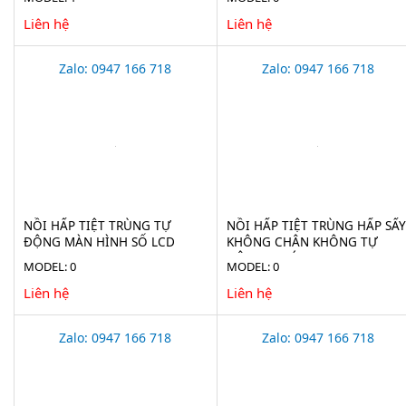
Liên hệ
Liên hệ
Zalo: 0947 166 718
Zalo: 0947 166 718
NỒI HẤP TIỆT TRÙNG TỰ
NỒI HẤP TIỆT TRÙNG HẤP SẤY
ĐỘNG MÀN HÌNH SỐ LCD
KHÔNG CHÂN KHÔNG TỰ
HAISERN LS-HD-SERIES
ĐỘNG 75 LÍT JIBIMED LS-75HV
MODEL: 0
MODEL: 0
Liên hệ
Liên hệ
Zalo: 0947 166 718
Zalo: 0947 166 718