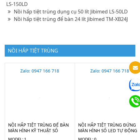
LS-150LD
Nồi hấp tiệt trùng dụng cụ 50 lít Jibimed LS-50LD
Nồi hấp tiệt trùng để bàn 24 lít Jibimed TM-XB24J
NỒI HẤP TIỆT TRÙNG
Zalo: 0947 166 718
Zalo: 0947 166 718
NỒI HẤP TIỆT TRÙNG ĐỂ BÀN
NỒI HẤP TIỆT TRÙNG ĐỨNG
MÀN HÌNH KỸ THUẬT SỐ
MÀN HÌNH SỐ LED TỰ ĐỘNG
HAISERN TM-XD-SERIES-D
HAISERN LS-LD-SERIES
MODEL: 1
MODEL: 0