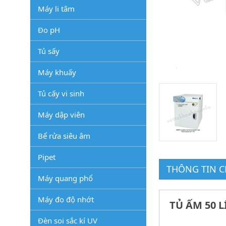
Máy li tâm
Đo pH
Tủ sấy
Máy khuấy
Tủ cấy vi sinh
Máy dập viên
Bể rửa siêu âm
Pipet
THÔNG TIN CH
Máy quang phổ
Máy đo độ nhớt
TỦ ẤM 50 
Đèn soi sắc kí UV