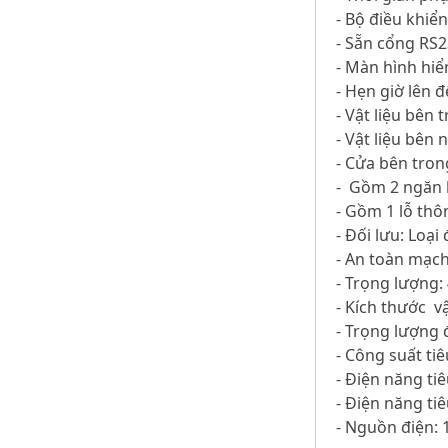
- Bộ điều khiể
- Sẵn cổng RS2
- Màn hình hiể
- Hẹn giờ lên đ
- Vật liệu bên 
- Vật liệu bên 
- Cửa bên tron
- Gồm 2 ngăn k
- Gồm 1 lỗ thô
- Đối lưu: Loại
- An toàn mạch
- Trọng lượng:
- Kích thước 
- Trọng lượng 
- Công suất ti
- Điện năng ti
- Điện năng ti
- Nguồn điện: 