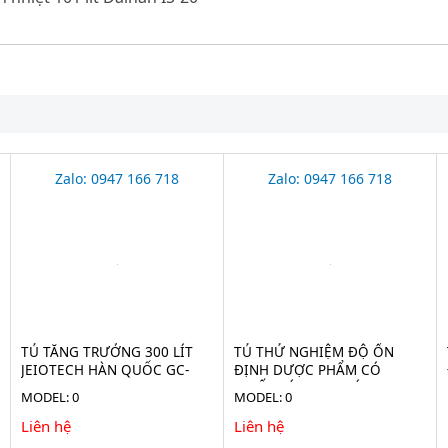
Zalo: 0947 166 718
Zalo: 0947 166 718
TỦ TĂNG TRƯỞNG 300 LÍT
TỦ THỬ NGHIỆM ĐỘ ỔN
JEIOTECH HÀN QUỐC GC-
ĐỊNH DƯỢC PHẨM CÓ
300TL
CHIẾU SÁNG 760 LÍT
MODEL: 0
MODEL: 0
JEIOTECH HÀN QUỐC TH-
ICH-800
Liên hệ
Liên hệ