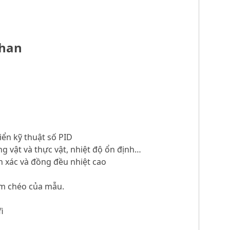
ihan
iển kỹ thuật số PID
ng vật và thực vật, nhiệt độ ổn định…
nh xác và đồng đều nhiệt cao
iễm chéo của mẫu.
i