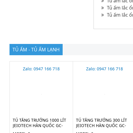
Tủ ấm lắc ổn
Tủ ấm lắc ổ
Tủ ấm lắc ổn
TỦ ẤM - TỦ ẤM LẠNH
Zalo: 0947 166 718
Zalo: 0947 166 718
TỦ TĂNG TRƯỞNG 1000 LÍT
TỦ TĂNG TRƯỞNG 300 LÍT
JEIOTECH HÀN QUỐC GC-
JEIOTECH HÀN QUỐC GC-
3100TLH
300TLH