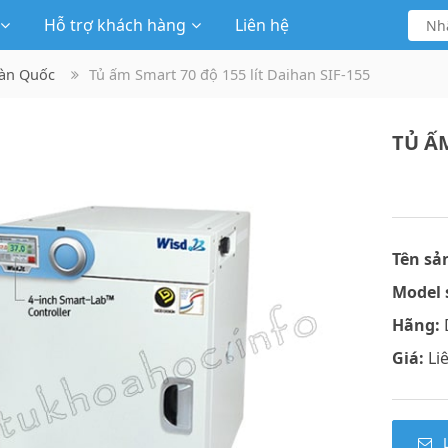
Hỗ trợ khách hàng
Liên hệ
Hàn Quốc
Tủ ấm Smart 70 độ 155 lít Daihan SIF-155
TỦ ẤM
Tên sả
Model 
Hãng:
Giá:
Li