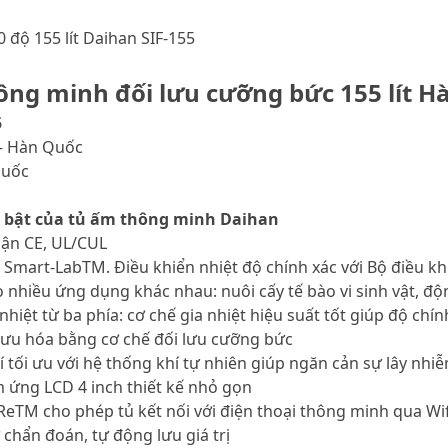
 độ 155 lít Daihan SIF-155
ông minh đối lưu cưỡng bức 155 lít H
5
– Hàn Quốc
Quốc
i bật của tủ ấm thông minh Daihan
hận CE, UL/CUL
n Smart-LabTM. Điều khiển nhiệt độ chính xác với Bộ điều kh
o nhiều ứng dụng khác nhau: nuôi cấy tế bào vi sinh vật, độ
nhiệt từ ba phía: cơ chế gia nhiệt hiệu suất tốt giúp độ chí
i ưu hóa bằng cơ chế đối lưu cưỡng bức
í tối ưu với hệ thống khí tự nhiên giúp ngăn cản sự lây nh
 ứng LCD 4 inch thiết kế nhỏ gọn
eTM cho phép tủ kết nối với điện thoại thông minh qua Wif
 chẩn đoán, tự động lưu giá trị