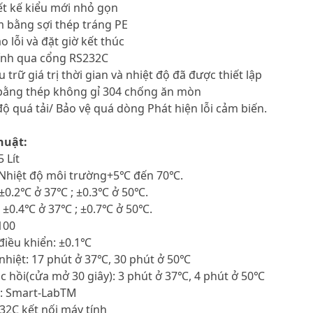
ết kế kiểu mới nhỏ gọn
m bằng sợi thép tráng PE
 lỗi và đặt giờ kết thúc
tính qua cổng RS232C
 trữ giá trị thời gian và nhiệt độ đã được thiết lập
 bằng thép không gỉ 304 chống ăn mòn
 độ quá tải/ Bảo vệ quá dòng Phát hiện lỗi cảm biến.
huật:
5 Lít
: Nhiệt độ môi trường+5℃ đến 70℃.
 ±0.2℃ ở 37℃ ; ±0.3℃ ở 50℃.
g ±0.4℃ ở 37℃ ; ±0.7℃ ở 50℃.
100
 điều khiển: ±0.1℃
a nhiệt: 17 phút ở 37℃, 30 phút ở 50℃
ục hồi(cửa mở 30 giây): 3 phút ở 37℃, 4 phút ở 50℃
n: Smart-LabTM
32C kết nối máy tính