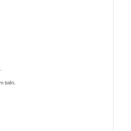
ệ
.
ảm biến.