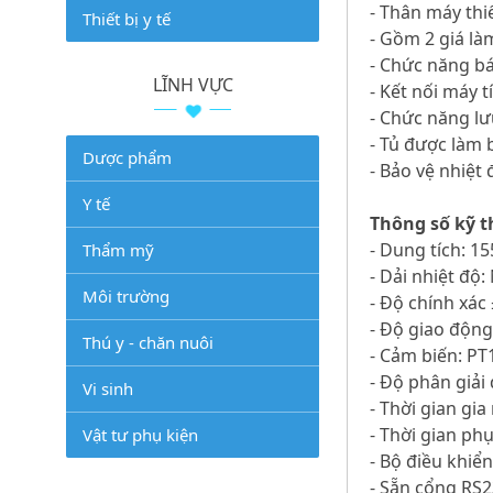
- Thân máy thi
Thiết bị y tế
- Gồm 2 giá là
- Chức năng báo
LĨNH VỰC
- Kết nối máy 
- Chức năng lưu
- Tủ được làm
Dược phẩm
- Bảo vệ nhiệt
Y tế
Thông số kỹ t
- Dung tích: 15
Thẩm mỹ
- Dải nhiệt độ
Môi trường
- Độ chính xác
- Độ giao độn
Thú y - chăn nuôi
- Cảm biến: PT
- Độ phân giải
Vi sinh
- Thời gian gi
- Thời gian ph
Vật tư phụ kiện
- Bộ điều khiể
- Sẵn cổng RS2