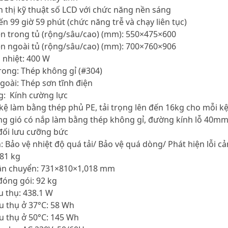
n thị kỹ thuật số LCD với chức năng nền sáng
ến 99 giờ 59 phút (chức năng trễ và chạy liên tục)
ên trong tủ (rộng/sâu/cao) (mm): 550×475×600
ên ngoài tủ (rộng/sâu/cao) (mm): 700×760×906
a nhiệt: 400 W
trong: Thép không gỉ (#304)
ngoài: Thép sơn tĩnh điện
g: Kính cường lực
ệ làm bằng thép phủ PE, tải trọng lên đến 16kg cho mỗi k
ng gió có nắp làm bằng thép không gỉ, đường kính lỗ 40mm
 đối lưu cưỡng bức
: Bảo vệ nhiệt độ quá tải/ Bảo vệ quá dòng/ Phát hiện lỗi c
 81 kg
vận chuyển: 731×810×1,018 mm
đóng gói: 92 kg
u thụ: 438.1 W
êu thụ ở 37°C: 58 Wh
êu thụ ở 50°C: 145 Wh