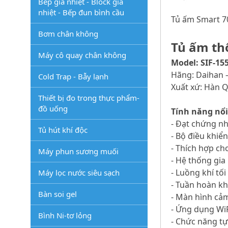
Bếp gia nhiệt - Block gia
nhiệt - Bếp đun bình cầu
Tủ ấm Smart 70
Bơm chân không
Tủ ấm th
Máy cô quay chân không
Model: SIF-15
Hãng: Daihan 
Cold Trap - Bẫy lạnh
Xuất xứ: Hàn 
Thiết bị đo trong thực phẩm-
đồ uống
Tính năng nổ
- Đạt chứng n
Tủ hút khí độc
- Bộ điều khiể
- Thích hợp ch
Máy phun sương muối
- Hệ thống gia 
- Luồng khí tố
Máy lọc nước siêu sạch
- Tuần hoàn kh
Bàn soi gel
- Màn hình cảm
- Ứng dụng WiR
Bình Ni-tơ lỏng
- Chức năng tự