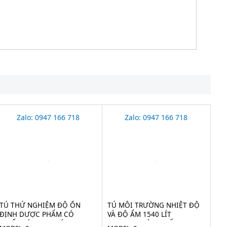
Zalo: 0947 166 718
Zalo: 0947 166 718
TỦ THỬ NGHIỆM ĐỘ ỔN
TỦ MÔI TRƯỜNG NHIỆT ĐỘ
ĐỊNH DƯỢC PHẨM CÓ
VÀ ĐỘ ẨM 1540 LÍT
CHIẾU SÁNG 300 LÍT
JEIOTECH HÀN QUỐC TH-TG-