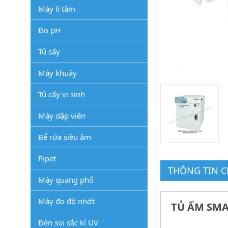
Máy li tâm
Đo pH
Tủ sấy
Máy khuấy
Tủ cấy vi sinh
Máy dập viên
Bể rửa siêu âm
Pipet
THÔNG TIN CH
Máy quang phổ
Máy đo độ nhớt
TỦ ẤM SMAR
Đèn soi sắc kí UV