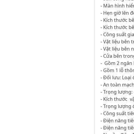
- Màn hình hiể
- Hẹn giờ lên đ
- Kích thước b
- Kích thước b
- Công suất gi
- Vật liệu bên 
- Vật liệu bên 
- Cửa bên tron
- Gồm 2 ngăn k
- Gồm 1 lỗ thô
- Đối lưu: Loại
- An toàn mạch
- Trọng lượng:
- Kích thước 
- Trọng lượng 
- Công suất tiê
- Điện năng ti
- Điện năng ti