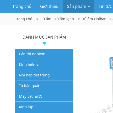
Trang chủ
Giới thiệu
Sản phẩm
Tin tức
Trang chủ
Tủ ấm - Tủ ấm lạnh
Tủ ấm Daihan - 
DANH MỤC SẢN PHẨM
Cân thí nghiệm
Kính hiển vi
Nồi hấp tiệt trùng
Tủ bảo quản
Máy cất nước
Kính lúp