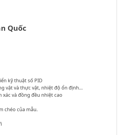
àn Quốc
iển kỹ thuật số PID
ng vật và thực vật, nhiệt độ ổn định…
nh xác và đồng đều nhiệt cao
iễm chéo của mẫu.
i