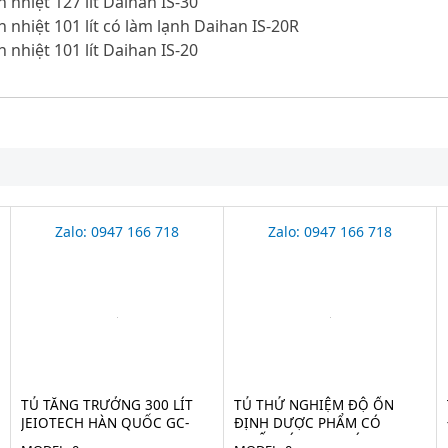
 nhiệt 127 lít Daihan IS-30
n nhiệt 101 lít có làm lạnh Daihan IS-20R
 nhiệt 101 lít Daihan IS-20
Zalo: 0947 166 718
Zalo: 0947 166 718
TỦ TĂNG TRƯỞNG 300 LÍT
TỦ THỬ NGHIỆM ĐỘ ỔN
JEIOTECH HÀN QUỐC GC-
ĐỊNH DƯỢC PHẨM CÓ
300TL
CHIẾU SÁNG 760 LÍT