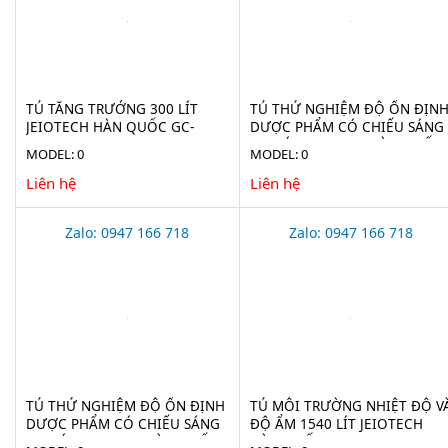
TỦ TĂNG TRƯỞNG 300 LÍT
TỦ THỬ NGHIỆM ĐỘ ỔN ĐỊN
JEIOTECH HÀN QUỐC GC-
DƯỢC PHẨM CÓ CHIẾU SÁNG
300TL
760 LÍT JEIOTECH HÀN QUỐC
MODEL: 0
MODEL: 0
TH-ICH-800
Liên hệ
Liên hệ
Zalo: 0947 166 718
Zalo: 0947 166 718
TỦ THỬ NGHIỆM ĐỘ ỔN ĐỊNH
TỦ MÔI TRƯỜNG NHIỆT ĐỘ V
DƯỢC PHẨM CÓ CHIẾU SÁNG
ĐỘ ẨM 1540 LÍT JEIOTECH
300 LÍT JEIOTECH HÀN QUỐC
HÀN QUỐC TH-TG-1500