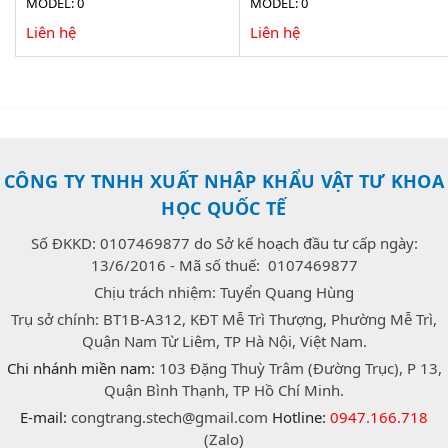
MODEL: 0
MODEL: 0
TH-ICH-300
Liên hệ
Liên hệ
CÔNG TY TNHH XUẤT NHẬP KHẨU VẬT TƯ KHOA
HỌC QUỐC TẾ
Số ĐKKD: 0107469877 do Sở kế hoạch đầu tư cấp ngày:
13/6/2016 - Mã số thuế: 0107469877
Chịu trách nhiệm: Tuyển Quang Hùng
Trụ sở chính: BT1B-A312, KĐT Mễ Trì Thượng, Phường Mễ Trì,
Quận Nam Từ Liêm, TP Hà Nội, Việt Nam.
Chi nhánh miền nam:
103 Đặng Thuỳ Trâm (Đường Trục), P 13,
Quận Bình Thạnh, TP Hồ Chí Minh.
E-mail:
congtrang.stech@gmail.com
Hotline:
0947.166.718
(Zalo)