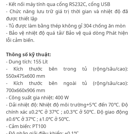
- Kết nối máy tính qua cổng RS232C, cổng USB
- Chức năng lưu trữ giá trị thời gian và nhiệt độ đã
được thiết lập
- Tủ được làm bằng thép không gỉ 304 chống ăn mòn
- Bảo vệ nhiệt độ quá tải/ Bảo vệ quá dòng Phát hiện
lỗi cảm biến.
Thông số kỹ thuật:
- Dung tích: 155 Lít
- Kích thước bên trong tủ (rộng/sâu/cao):
550x475x600 mm
- Kích thước bên ngoài tủ (rộng/sâu/cao):
700x660x906 mm
- Công suất gia nhiệt: 400 W
- Dải nhiệt độ: Nhiệt độ môi trường+5℃ đến 70℃. Độ
chính xác ±0.2℃ ở 37℃ ; ±0.3℃ ở 50℃. Độ giao động
±0.6℃ ở 37℃ ; ±1.0℃ ở 50℃.
- Cảm biến: PT100
- Độ phân giải điều khiển: ±0.1℃