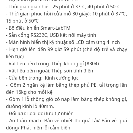
- Thời gian gia nhiệt: 25 phút ở 37℃, 40 phút ở 50℃
- Thời gian phục hồi (cửa mở 30 giây): 10 phút ở 37℃,
15 phút ở 50℃
- Bộ điều khiển Smart-LabTM
- Sẵn cổng RS232C, USB kết nối máy tính
- Màn hình hiển thị kỹ thuật số LCD cảm ứng 4 inch
- Hẹn giờ lên đến 99 giờ 59 phút (chế độ trễ và chạy
liên tục)
- Vật liệu bên trong: Thép không gỉ (#304)
- Vật liệu bên ngoài: Thép sơn tĩnh điện
- Cửa bên trong: Kính cường lực
- Gồm 2 ngăn kệ làm bằng thép phủ PE, tải trọng lên
đến 16kg cho mỗi kệ
- Gồm 1 lỗ thông gió có nắp làm bằng thép không gỉ,
đường kính lỗ 40mm.
- Đối lưu: Loại đối lưu tự nhiên
- An toàn mạch: Bảo vệ nhiệt độ quá tải/ Bảo vệ quá
dòng/ Phát hiện lỗi cảm biến.