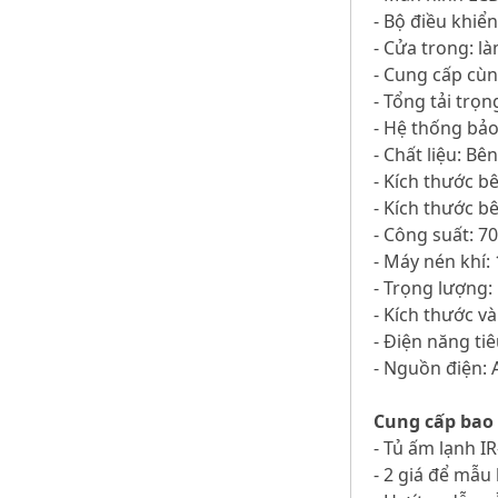
- Bộ điều khiển
- Cửa trong: l
- Cung cấp cù
- Tổng tải trọn
- Hệ thống bảo
- Chất liệu: Bê
- Kích thước b
- Kích thước b
- Công suất: 7
- Máy nén khí:
- Trọng lượng:
- Kích thước v
- Điện năng tiê
- Nguồn điện: 
Cung cấp bao
- Tủ ấm lạnh I
- 2 giá để mẫu