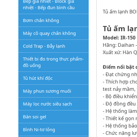
Bếp gia nhiệt - Block gia
nhiệt - Bếp đun bình cầu
Tủ ấm lạnh BOD
Bơm chân không
Tủ ấm lạn
Máy cô quay chân không
Model: IR-150
Hãng: Daihan 
Cold Trap - Bẫy lạnh
Xuất xứ: Hàn 
Thiết bị đo trong thực phẩm-
đồ uống
Điểm nổi bật 
- Đạt chứng n
Tủ hút khí độc
- Thích hợp ch
test nảy mầm, 
Máy phun sương muối
- Bộ điều khiể
- Độ đồng đều 
Máy lọc nước siêu sạch
- Hệ thống làm
Bàn soi gel
- Thiết kế gọn
- Hệ thống bảo
Bình Ni-tơ lỏng
- Chức năng lư