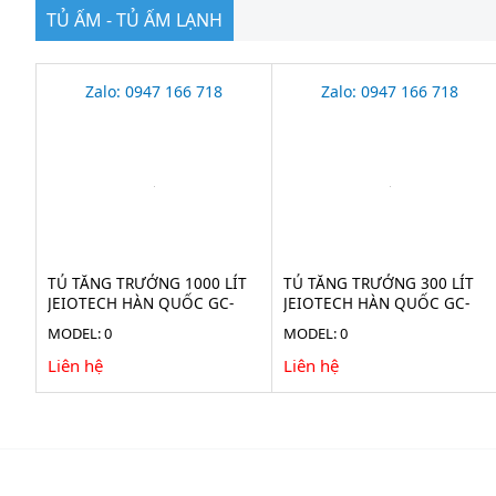
TỦ ẤM - TỦ ẤM LẠNH
Zalo: 0947 166 718
Zalo: 0947 166 718
TỦ TĂNG TRƯỞNG 1000 LÍT
TỦ TĂNG TRƯỞNG 300 LÍT
JEIOTECH HÀN QUỐC GC-
JEIOTECH HÀN QUỐC GC-
3100TLH
300TLH
MODEL: 0
MODEL: 0
Liên hệ
Liên hệ