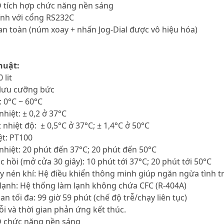
D tích hợp chức năng nền sáng
tính với cổng RS232C
an toàn (núm xoay + nhấn Jog-Dial được vô hiệu hóa)
huật:
 lit
 lưu cưỡng bức
: 0°C ~ 60°C
nhiệt: ± 0,2 ở 37°C
 nhiệt độ: ± 0,5°C ở 37°C; ± 1,4°C ở 50°C
ệt: PT100
 nhiệt: 20 phút đến 37°C; 20 phút đến 50°C
c hồi (mở cửa 30 giây): 10 phút tới 37°C; 20 phút tới 50°C
y nén khí: Hệ điều khiển thông minh giúp ngăn ngừa tình t
 lạnh: Hệ thống làm lạnh không chứa CFC (R-404A)
gian tối đa: 99 giờ 59 phút (chế độ trễ/chạy liên tục)
ỗi và thời gian phản ứng kết thúc.
D chức năng nền sáng