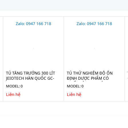
Zalo: 0947 166 718
Zalo: 0947 166 718
TỦ TĂNG TRƯỞNG 300 LÍT
TỦ THỬ NGHIỆM ĐỘ ỔN
JEIOTECH HÀN QUỐC GC-
ĐỊNH DƯỢC PHẨM CÓ
300TL
CHIẾU SÁNG 760 LÍT
MODEL: 0
MODEL: 0
JEIOTECH HÀN QUỐC TH-
ICH-800
Liên hệ
Liên hệ