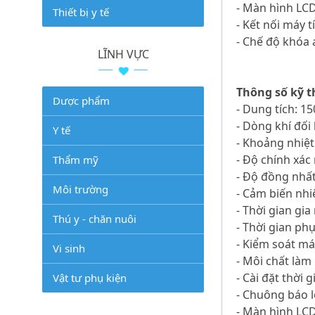
- Màn hình LC
Thiết bị y tế
- Kết nối máy 
- Chế độ khóa 
LĨNH VỰC
Thông số kỹ t
Dược phẩm
- Dung tích: 150
- Dòng khí đối
Y tế
- Khoảng nhiệt
- Độ chính xác 
Thẩm mỹ
- Độ đồng nhất
Môi trường
- Cảm biến nhi
- Thời gian gia
Thú y - chăn nuôi
- Thời gian phụ
- Kiểm soát má
Vi sinh
- Môi chất làm
- Cài đặt thời 
Vật tư phụ kiện
- Chuông báo l
- Màn hình LC