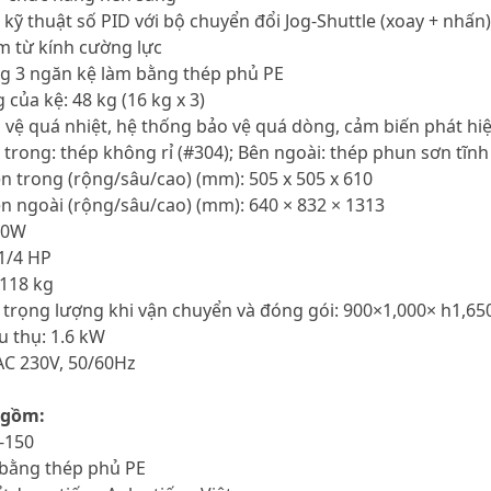
 kỹ thuật số PID với bộ chuyển đổi Jog-Shuttle (xoay + nhấn)
àm từ kính cường lực
ng 3 ngăn kệ làm bằng thép phủ PE
g của kệ: 48 kg (16 kg x 3)
 vệ quá nhiệt, hệ thống bảo vệ quá dòng, cảm biến phát hiện
n trong: thép không rỉ (#304); Bên ngoài: thép phun sơn tĩnh
ên trong (rộng/sâu/cao) (mm): 505 x 505 x 610
ên ngoài (rộng/sâu/cao) (mm): 640 × 832 × 1313
00W
 1/4 HP
 118 kg
à trọng lượng khi vận chuyển và đóng gói: 900×1,000× h1,6
u thụ: 1.6 kW
AC 230V, 50/60Hz
 gồm:
R-150
 bằng thép phủ PE