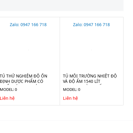
Zalo: 0947 166 718
Zalo: 0947 166 718
TỦ THỬ NGHIỆM ĐỘ ỔN
TỦ MÔI TRƯỜNG NHIỆT ĐỘ
ĐỊNH DƯỢC PHẨM CÓ
VÀ ĐỘ ẨM 1540 LÍT
CHIẾU SÁNG 300 LÍT
JEIOTECH HÀN QUỐC TH-TG-
MODEL: 0
MODEL: 0
JEIOTECH HÀN QUỐC TH-
1500
ICH-300
Liên hệ
Liên hệ