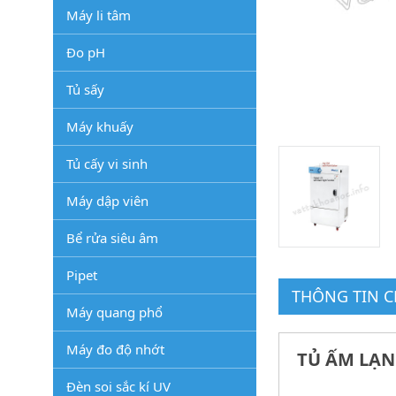
Máy li tâm
Đo pH
Tủ sấy
Máy khuấy
Tủ cấy vi sinh
Máy dập viên
Bể rửa siêu âm
Pipet
THÔNG TIN CH
Máy quang phổ
Máy đo độ nhớt
TỦ ẤM LẠN
Đèn soi sắc kí UV