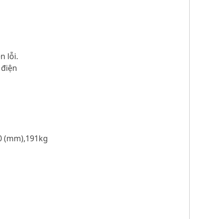
 lỗi.
 điện
50 (mm),191kg