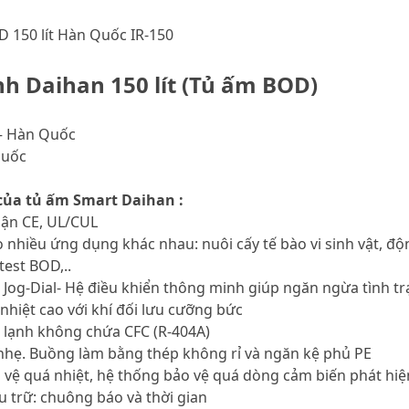
 150 lít Hàn Quốc IR-150
h Daihan 150 lít (Tủ ấm BOD)
– Hàn Quốc
Quốc
của tủ ấm Smart Daihan :
hận CE, UL/CUL
o nhiều ứng dụng khác nhau: nuôi cấy tế bào vi sinh vật, độ
test BOD,..
n Jog-Dial- Hệ điều khiển thông minh giúp ngăn ngừa tình t
nhiệt cao với khí đối lưu cưỡng bức
 lạnh không chứa CFC (R-404A)
 nhẹ. Buồng làm bằng thép không rỉ và ngăn kệ phủ PE
 vệ quá nhiệt, hệ thống bảo vệ quá dòng cảm biến phát hiện 
u trữ: chuông báo và thời gian