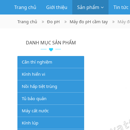
Trang chủ
Giới thiệu
Sản phẩm
Tin tức
Trang chủ
Đo pH
Máy đo pH cầm tay
Máy đ
DANH MỤC SẢN PHẨM
Cân thí nghiệm
Kính hiển vi
Nồi hấp tiệt trùng
Tủ bảo quản
Máy cất nước
Kính lúp