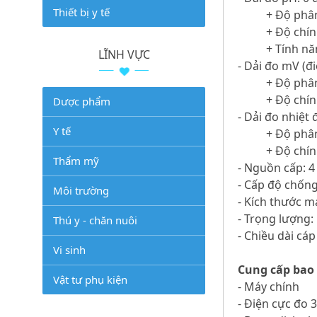
Thiết bị y tế
+ Độ phân
+ Độ chín
+ Tính nă
LĨNH VỰC
- Dải đo mV (đ
+ Độ phân
+ Độ chín
Dược phẩm
- Dải đo nhiệt 
Y tế
+ Độ phân
+ Độ chín
Thẩm mỹ
- Nguồn cấp: 4
- Cấp độ chống
Môi trường
- Kích thước 
- Trọng lượng:
Thú y - chăn nuôi
- Chiều dài cáp
Vi sinh
Cung cấp bao
Vật tư phụ kiện
- Máy chính
- Điện cực đo 