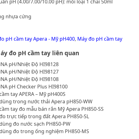
uẩn pH (4.00/7.00/10.00 pH): mỗi loại 1 chai 50ml
ng nhựa cứng
o pH cầm tay Apera - Mỹ pH400
,
Máy đo pH cầm tay
áy đo pH cầm tay liên quan
NA pH/Nhiệt Độ HI98128
NA pH/Nhiệt Độ HI98127
NA pH/Nhiệt Độ HI98108
NA pH Checker Plus HI98100
cầm tay APERA – Mỹ pH400S
dùng trong nước thải Apera pH850-WW
cầm tay đo mẫu bán rắn Mỹ Apera PH850-SS
o trực tiếp trong đất Apera PH850-SL
dùng đo nước sạch PH850-PW
dùng đo trong ống nghiệm PH850-MS