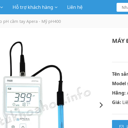
Hỗ trợ khách hàng
Liên hệ
o pH cầm tay Apera - Mỹ pH400
MÁY 
Tên sả
Model 
Hãng:
Giá:
Li