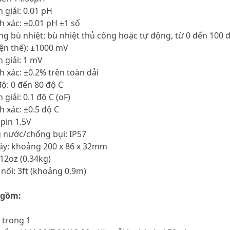
 giải: 0.01 pH
h xác: ±0.01 pH ±1 số
ng bù nhiệt: bù nhiệt thủ công hoặc tự động, từ 0 đến 100 
iện thế): ±1000 mV
 giải: 1 mV
h xác: ±0.2% trên toàn dải
độ: 0 đến 80 độ C
 giải: 0.1 độ C (oF)
h xác: ±0.5 độ C
 pin 1.5V
 nước/chống bụi: IP57
máy: khoảng 200 x 86 x 32mm
 12oz (0.34kg)
 nối: 3ft (khoảng 0.9m)
 gồm:
3 trong 1