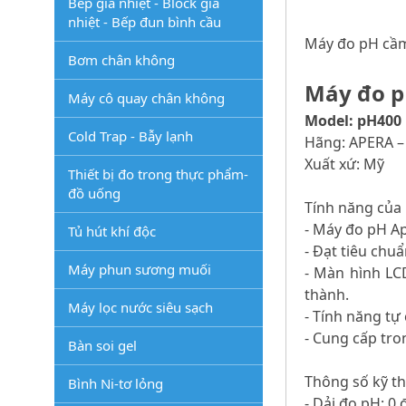
Bếp gia nhiệt - Block gia
nhiệt - Bếp đun bình cầu
Máy đo pH cầm
Bơm chân không
Máy đo p
Máy cô quay chân không
Model: pH400
Cold Trap - Bẫy lạnh
Hãng: APERA –
Xuất xứ: Mỹ
Thiết bị đo trong thực phẩm-
đồ uống
Tính năng của
- Máy đo pH Ap
Tủ hút khí độc
- Đạt tiêu chu
Máy phun sương muối
- Màn hình LCD
thành.
Máy lọc nước siêu sạch
- Tính năng tự
- Cung cấp tro
Bàn soi gel
Thông số kỹ th
Bình Ni-tơ lỏng
- Dải đo pH: 0