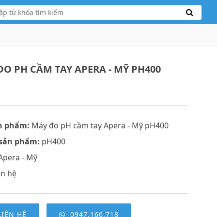
ĐO PH CẦM TAY APERA - MỸ PH400
n phẩm:
Máy đo pH cầm tay Apera - Mỹ pH400
sản phẩm:
pH400
Apera - Mỹ
ên hệ
LIÊN HỆ
0947.166.718