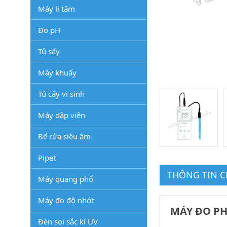
Máy li tâm
Đo pH
Tủ sấy
Máy khuấy
Tủ cấy vi sinh
Máy dập viên
Bể rửa siêu âm
Pipet
THÔNG TIN CH
Máy quang phổ
Máy đo độ nhớt
MÁY ĐO PH
Đèn soi sắc kí UV