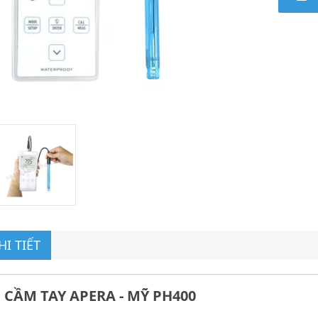
I TIẾT
 CẦM TAY APERA - MỸ PH400