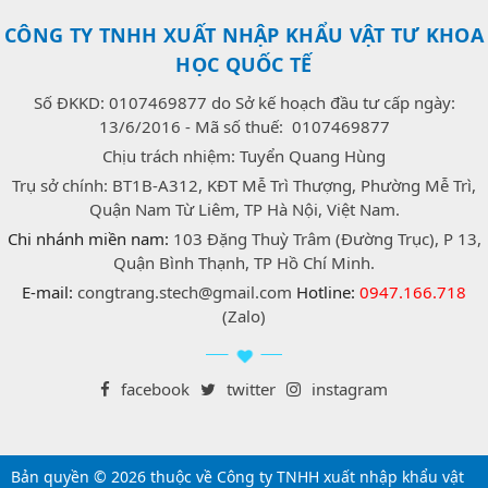
CÔNG TY TNHH XUẤT NHẬP KHẨU VẬT TƯ KHOA
HỌC QUỐC TẾ
Số ĐKKD: 0107469877 do Sở kế hoạch đầu tư cấp ngày:
13/6/2016 - Mã số thuế: 0107469877
Chịu trách nhiệm: Tuyển Quang Hùng
Trụ sở chính: BT1B-A312, KĐT Mễ Trì Thượng, Phường Mễ Trì,
Quận Nam Từ Liêm, TP Hà Nội, Việt Nam.
Chi nhánh miền nam:
103 Đặng Thuỳ Trâm (Đường Trục), P 13,
Quận Bình Thạnh, TP Hồ Chí Minh.
E-mail:
congtrang.stech@gmail.com
Hotline:
0947.166.718
(Zalo)
facebook
twitter
instagram
Bản quyền © 2026 thuộc về Công ty TNHH xuất nhập khẩu vật