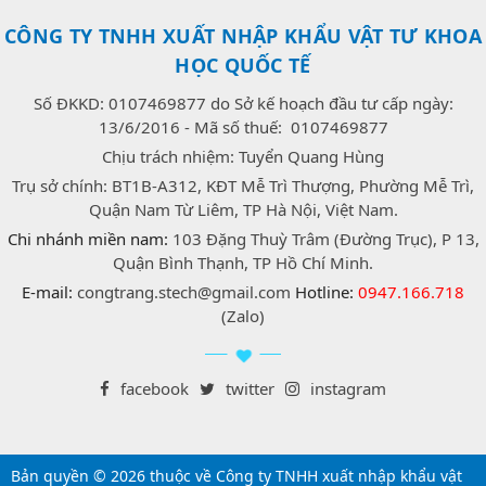
CÔNG TY TNHH XUẤT NHẬP KHẨU VẬT TƯ KHOA
HỌC QUỐC TẾ
Số ĐKKD: 0107469877 do Sở kế hoạch đầu tư cấp ngày:
13/6/2016 - Mã số thuế: 0107469877
Chịu trách nhiệm: Tuyển Quang Hùng
Trụ sở chính: BT1B-A312, KĐT Mễ Trì Thượng, Phường Mễ Trì,
Quận Nam Từ Liêm, TP Hà Nội, Việt Nam.
Chi nhánh miền nam:
103 Đặng Thuỳ Trâm (Đường Trục), P 13,
Quận Bình Thạnh, TP Hồ Chí Minh.
E-mail:
congtrang.stech@gmail.com
Hotline:
0947.166.718
(Zalo)
facebook
twitter
instagram
Bản quyền © 2026 thuộc về Công ty TNHH xuất nhập khẩu vật