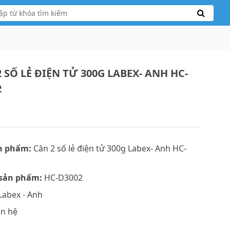
 SỐ LẺ ĐIỆN TỬ 300G LABEX- ANH HC-
2
n phẩm:
Cân 2 số lẻ điện tử 300g Labex- Anh HC-
sản phẩm:
HC-D3002
Labex - Anh
ên hệ