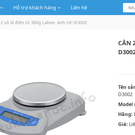
Hỗ trợ khách hàng
Liên hệ
 2 số lẻ điện tử 300g Labex- Anh HC-D3002
CÂN 2
D300
Tên sả
D3002
Model 
Hãng:
Giá:
Li