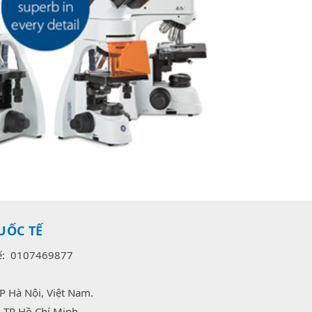
UỐC TẾ
uế: 0107469877
P Hà Nội, Việt Nam.
 TP Hồ Chí Minh.