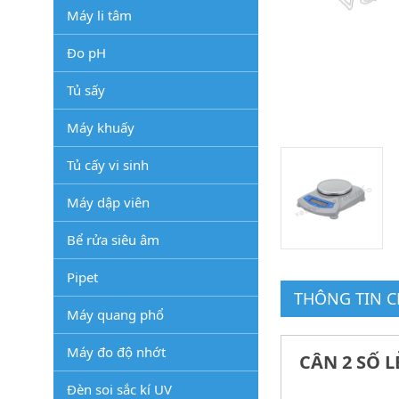
Máy li tâm
Đo pH
Tủ sấy
Máy khuấy
Tủ cấy vi sinh
Máy dập viên
Bể rửa siêu âm
Pipet
THÔNG TIN CH
Máy quang phổ
Máy đo độ nhớt
CÂN 2 SỐ L
Đèn soi sắc kí UV