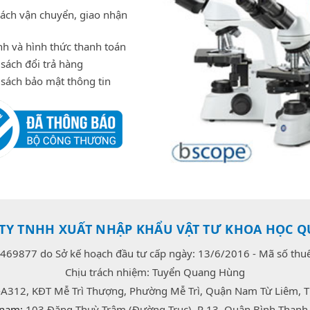
sách vận chuyển, giao nhận
h và hình thức thanh toán
sách đổi trả hàng
 sách bảo mật thông tin
TY TNHH XUẤT NHẬP KHẨU VẬT TƯ KHOA HỌC Q
469877 do Sở kế hoạch đầu tư cấp ngày: 13/6/2016 - Mã số th
Chịu trách nhiệm: Tuyển Quang Hùng
-A312, KĐT Mễ Trì Thượng, Phường Mễ Trì, Quận Nam Từ Liêm, T
 nam:
103 Đặng Thuỳ Trâm (Đường Trục), P 13, Quận Bình Thạnh,