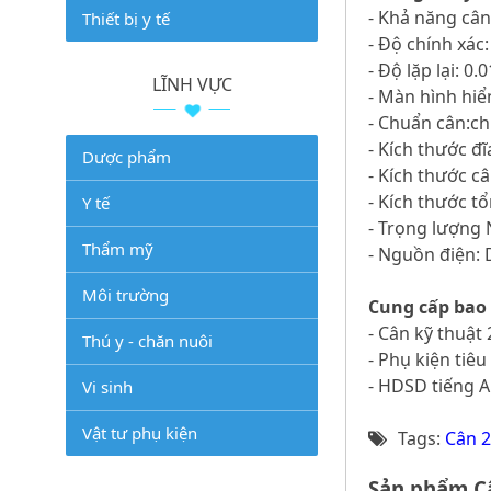
- Khả năng cân
Thiết bị y tế
- Độ chính xác:
- Độ lặp lại: 0.
LĨNH VỰC
- Màn hình hiể
- Chuẩn cân:c
- Kích thước 
Dược phẩm
- Kích thước c
- Kích thước t
Y tế
- Trọng lượng 
Thẩm mỹ
- Nguồn điện:
Môi trường
Cung cấp bao
- Cân kỹ thuật
Thú y - chăn nuôi
- Phụ kiện tiê
- HDSD tiếng A
Vi sinh
Vật tư phụ kiện
Tags:
Cân 2
Sản phẩm Câ