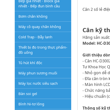
Bếp gia nhiệt - Block gia
nhiệt - Bếp đun bình cầu
Cân 2 số lẻ đi
Bơm chân không
Máy cô quay chân không
Cân kỹ th
Cold Trap - Bẫy lạnh
Hãng sản xuất:
Model: HC-D3
Thiết bị đo trong thực phẩm-
đồ uống
Giới thiệu dòn
- Cân HC-D3002
Tủ hút khí độc
Tư Khoa Học Qu
- Nhỏ gọn dễ d
Máy phun sương muối
- Đĩa cân tròn
Máy lọc nước siêu sạch
- Màn hình LCD
- Chức năng bả
Bàn soi gel
- Hiệu chuẩn (
Bình Ni-tơ lỏng
Thông số kỹ t