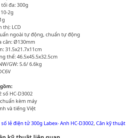
 tối đa: 300g
 10-2g
01g
n thị: LCD
huẩn ngoài tự động, chuẩn tự động
đĩa cân: Ø130mm
ân: 31.5x21.7x11cm
ổng thể: 46.5x45.5x32.5cm
NW/GW: 5.6/ 6.6kg
 DC6V
 gồm:
 2 số HC-D3002
u chuẩn kèm máy
nh và tiếng Việt
 số lẻ điện tử 300g Labex- Anh HC-D3002
,
Cân kỹ thuật
n kỹ thuật liên quan