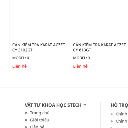
CÂN KIỂM TRA KARAT ACZET
CÂN KIỂM TRA KARAT ACZET
CY 3102GT
CY 613GT
MODEL: 0
MODEL: 0
Liên hệ
Liên hệ
VẬT TƯ KHOA HỌC STECH ™
HỖ TR
Trang chủ
Chính
Giới thiệu
Chính
Liên hệ