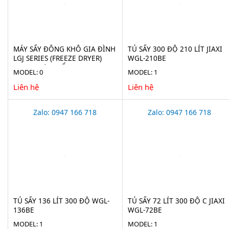
MÁY SẤY ĐÔNG KHÔ GIA ĐÌNH
TỦ SẤY 300 ĐỘ 210 LÍT JIAXI
LGJ SERIES (FREEZE DRYER)
WGL-210BE
CHO THỰC PHẨM
MODEL: 0
MODEL: 1
Liên hệ
Liên hệ
Zalo: 0947 166 718
Zalo: 0947 166 718
TỦ SẤY 136 LÍT 300 ĐỘ WGL-
TỦ SẤY 72 LÍT 300 ĐỘ C JIAXI
136BE
WGL-72BE
MODEL: 1
MODEL: 1