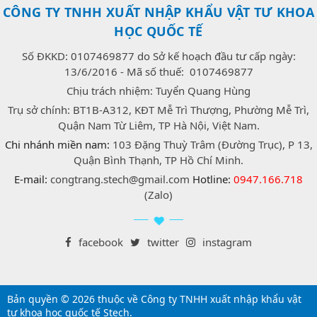
CÔNG TY TNHH XUẤT NHẬP KHẨU VẬT TƯ KHOA
HỌC QUỐC TẾ
Số ĐKKD: 0107469877 do Sở kế hoạch đầu tư cấp ngày:
13/6/2016 - Mã số thuế: 0107469877
Chịu trách nhiệm: Tuyển Quang Hùng
Trụ sở chính: BT1B-A312, KĐT Mễ Trì Thượng, Phường Mễ Trì,
Quận Nam Từ Liêm, TP Hà Nội, Việt Nam.
Chi nhánh miền nam:
103 Đặng Thuỳ Trâm (Đường Trục), P 13,
Quận Bình Thạnh, TP Hồ Chí Minh.
E-mail:
congtrang.stech@gmail.com
Hotline:
0947.166.718
(Zalo)
facebook
twitter
instagram
Bản quyền © 2026 thuộc về Công ty TNHH xuất nhập khẩu vật
tư khoa học quốc tế Stech.