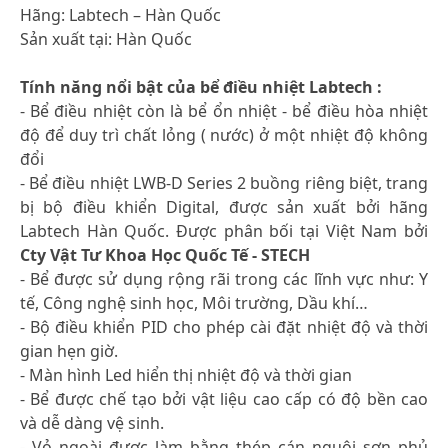
Hãng: Labtech – Hàn Quốc
Sản xuất tại: Hàn Quốc
Tính năng nổi bật của bể điều nhiệt Labtech :
- Bể điều nhiệt còn là bể ổn nhiệt - bể điều hòa nhiệt
độ để duy trì chất lỏng ( nước) ở một nhiệt độ không
đổi
- Bể điều nhiệt LWB-D Series 2 buồng riêng biệt, trang
bị bộ điều khiển Digital, được sản xuất bởi hãng
Labtech Hàn Quốc. Được phân bối tại Việt Nam bởi
Cty Vật Tư Khoa Học Quốc Tế - STECH
- Bể được sử dụng rộng rãi trong các lĩnh vực như: Y
tế, Công nghệ sinh học, Môi trường, Dầu khí…
- Bộ điều khiển PID cho phép cài đặt nhiệt độ và thời
gian hẹn giờ.
- Màn hình Led hiển thị nhiệt độ và thời gian
- Bể được chế tạo bởi vật liệu cao cấp có độ bền cao
và dễ dàng vệ sinh.
- Vỏ ngoài được làm bằng thép cán nguội sơn phủ