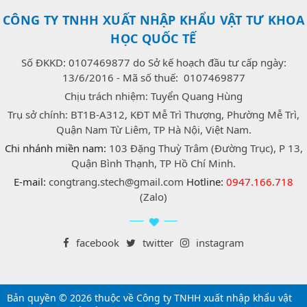
CÔNG TY TNHH XUẤT NHẬP KHẨU VẬT TƯ KHOA
HỌC QUỐC TẾ
Số ĐKKD: 0107469877 do Sở kế hoạch đầu tư cấp ngày:
13/6/2016 - Mã số thuế: 0107469877
Chịu trách nhiệm: Tuyển Quang Hùng
Trụ sở chính: BT1B-A312, KĐT Mễ Trì Thượng, Phường Mễ Trì,
Quận Nam Từ Liêm, TP Hà Nội, Việt Nam.
Chi nhánh miền nam:
103 Đặng Thuỳ Trâm (Đường Trục), P 13,
Quận Bình Thạnh, TP Hồ Chí Minh.
E-mail:
congtrang.stech@gmail.com
Hotline:
0947.166.718
(Zalo)
facebook
twitter
instagram
Bản quyền © 2026 thuộc về Công ty TNHH xuất nhập khẩu vật