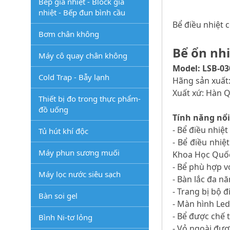
Bếp gia nhiệt - Block gia
nhiệt - Bếp đun bình cầu
Bể điều nhiệt 
Bơm chân không
Bể ổn nhi
Máy cô quay chân không
Model: LSB-03
Cold Trap - Bẫy lạnh
Hãng sản xuất
Xuất xứ: Hàn 
Thiết bị đo trong thực phẩm-
đồ uống
Tính năng nổi
- Bể điều nhiệt
Tủ hút khí độc
- Bể điều nhiệ
Máy phun sương muối
Khoa Học Quốc
- Bể phù hợp v
Máy lọc nước siêu sạch
- Bàn lắc đa n
- Trang bị bộ đ
Bàn soi gel
- Màn hình Led 
- Bể được chế t
Bình Ni-tơ lỏng
- Vỏ ngoài đượ