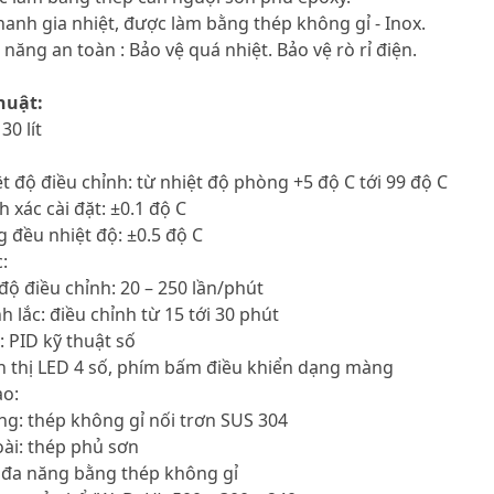
hanh gia nhiệt, được làm bằng thép không gỉ - Inox.
 năng an toàn : Bảo vệ quá nhiệt. Bảo vệ rò rỉ điện.
huật:
30 lít
ệt độ điều chỉnh: từ nhiệt độ phòng +5 độ C tới 99 độ C
h xác cài đặt: ±0.1 độ C
 đều nhiệt độ: ±0.5 độ C
:
 độ điều chỉnh: 20 – 250 lần/phút
nh lắc: điều chỉnh từ 15 tới 30 phút
: PID kỹ thuật số
n thị LED 4 số, phím bấm điều khiển dạng màng
ạo:
ng: thép không gỉ nối trơn SUS 304
ài: thép phủ sơn
á đa năng bằng thép không gỉ