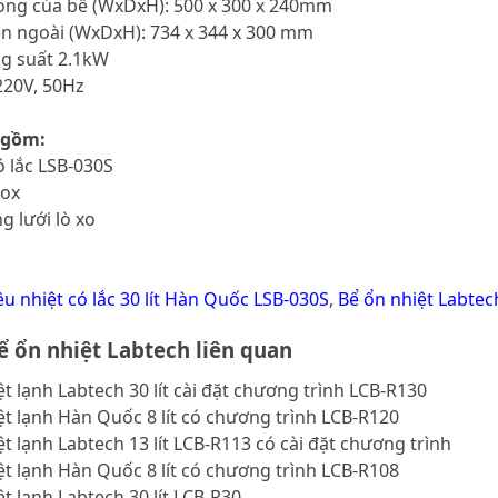
rong của bể (WxDxH): 500 x 300 x 240mm
ên ngoài (WxDxH): 734 x 344 x 300 mm
ông suất 2.1kW
220V, 50Hz
 gồm:
ó lắc LSB-030S
nox
ng lưới lò xo
ều nhiệt có lắc 30 lít Hàn Quốc LSB-030S
,
Bể ổn nhiệt Labtec
 ổn nhiệt Labtech liên quan
ệt lạnh Labtech 30 lít cài đặt chương trình LCB-R130
ệt lạnh Hàn Quốc 8 lít có chương trình LCB-R120
ệt lạnh Labtech 13 lít LCB-R113 có cài đặt chương trình
ệt lạnh Hàn Quốc 8 lít có chương trình LCB-R108
ệt lạnh Labtech 30 lít LCB-R30