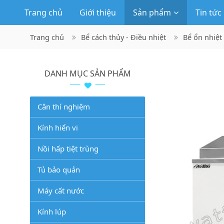
Trang chủ
Giới thiệu
Sản phẩm
Tin tức
Trang chủ
Bể cách thủy - Điều nhiệt
Bể ổn nhiệt
DANH MỤC SẢN PHẨM
Cân thí nghiệm
Kính hiển vi
Nồi hấp tiệt trùng
Tủ bảo quản
Máy cất nước
Kính lúp