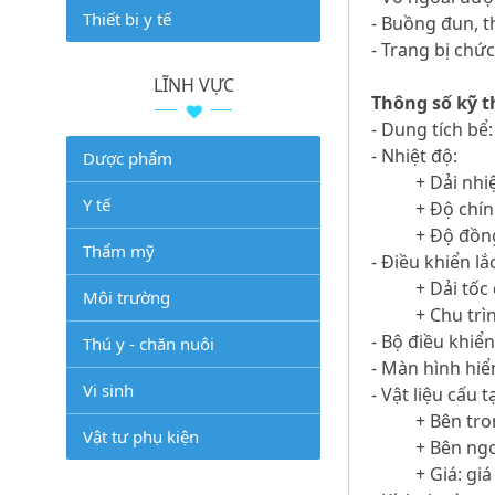
Thiết bị y tế
- Buồng đun, t
- Trang bị chức
LĨNH VỰC
Thông số kỹ t
- Dung tích bể: 
- Nhiệt độ:
Dược phẩm
+ Dải nhi
Y tế
+ Độ chín
+ Độ đồng
Thẩm mỹ
- Điều khiển lắc
+ Dải tốc
Môi trường
+ Chu trì
- Bộ điều khiển
Thú y - chăn nuôi
- Màn hình hiể
Vi sinh
- Vật liệu cấu t
+ Bên tro
Vật tư phụ kiện
+ Bên ngo
+ Giá: gi