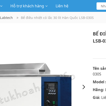
Hỗ trợ khách hàng
Liên hệ
 Labtech
Bể điều nhiệt có lắc 30 lít Hàn Quốc LSB-030S
BỂ ĐI
LSB-0
Tên sả
030S
Model 
Hãng:
Giá:
Li