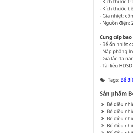
- Kích thước t
- Kích thước b
- Gia nhiệt: c
- Nguồn điện: 
Cung cấp bao
- Bể ổn nhiệt c
- Nắp phẳng I
- Giá lắc đa nă
- Tài liệu HDSD
Tags:
Bể đi
Sản phẩm Bể
Bể điều nhi
Bể điều nhi
Bể điều nhi
Bể điều nhi
Bể điều nhi