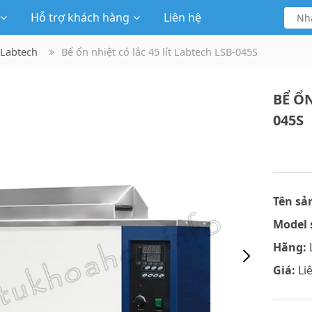
Hỗ trợ khách hàng
Liên hệ
 Labtech
Bể ổn nhiệt có lắc 45 lít Labtech LSB-045S
BỂ ỔN
045S
Tên sả
Model 
Hãng:
Giá:
Li