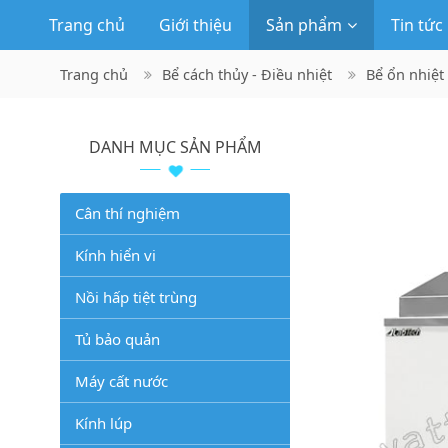
Trang chủ
Giới thiệu
Sản phẩm
Tin tức
Trang chủ
Bể cách thủy - Điều nhiệt
Bể ổn nhiệt
DANH MỤC SẢN PHẨM
Cân thí nghiệm
Kính hiển vi
Nồi hấp tiệt trùng
Tủ bảo quản
Máy cất nước
Kính lúp