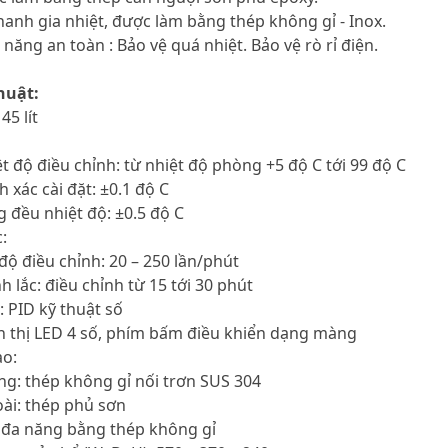
hanh gia nhiệt, được làm bằng thép không gỉ - Inox.
 năng an toàn : Bảo vệ quá nhiệt. Bảo vệ rò rỉ điện.
huật:
45 lít
ệt độ điều chỉnh: từ nhiệt độ phòng +5 độ C tới 99 độ C
h xác cài đặt: ±0.1 độ C
 đều nhiệt độ: ±0.5 độ C
:
 độ điều chỉnh: 20 – 250 lần/phút
nh lắc: điều chỉnh từ 15 tới 30 phút
: PID kỹ thuật số
n thị LED 4 số, phím bấm điều khiển dạng màng
ạo:
ng: thép không gỉ nối trơn SUS 304
ài: thép phủ sơn
á đa năng bằng thép không gỉ