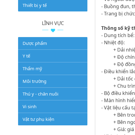
Thiết bị y tế
- Buồng đun, t
- Trang bị chức
LĨNH VỰC
Thông số kỹ t
- Dung tích bể: 
- Nhiệt độ:
Dược phẩm
+ Dải nhi
Y tế
+ Độ chín
+ Độ đồng
Thẩm mỹ
- Điều khiển lắc
+ Dải tốc
Môi trường
+ Chu trì
- Bộ điều khiển
Thú y - chăn nuôi
- Màn hình hiể
Vi sinh
- Vật liệu cấu t
+ Bên tro
Vật tư phụ kiện
+ Bên ngo
+ Giá: gi