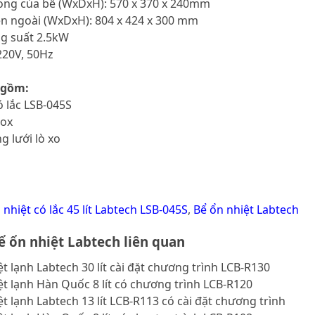
rong của bể (WxDxH): 570 x 370 x 240mm
ên ngoài (WxDxH): 804 x 424 x 300 mm
ông suất 2.5kW
220V, 50Hz
 gồm:
ó lắc LSB-045S
nox
ng lưới lò xo
 nhiệt có lắc 45 lít Labtech LSB-045S
,
Bể ổn nhiệt Labtech
 ổn nhiệt Labtech liên quan
ệt lạnh Labtech 30 lít cài đặt chương trình LCB-R130
ệt lạnh Hàn Quốc 8 lít có chương trình LCB-R120
ệt lạnh Labtech 13 lít LCB-R113 có cài đặt chương trình