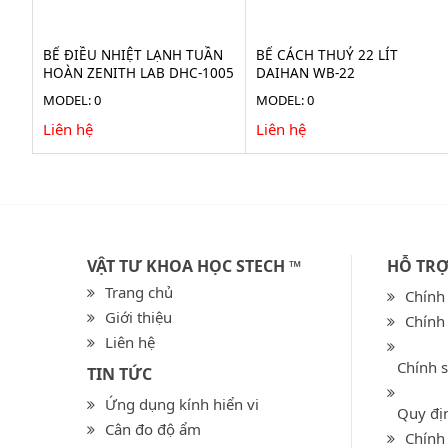
BỂ ĐIỀU NHIỆT LẠNH TUẦN
BỂ CÁCH THUỶ 22 LÍT
HOÀN ZENITH LAB DHC-1005
DAIHAN WB-22
MODEL: 0
MODEL: 0
Liên hệ
Liên hệ
VẬT TƯ KHOA HỌC STECH ™
HỖ TR
Trang chủ
Chính
Giới thiệu
Chính
Liên hệ
Chính 
TIN TỨC
Ứng dụng kính hiển vi
Quy địn
Cân đo độ ẩm
Chính 