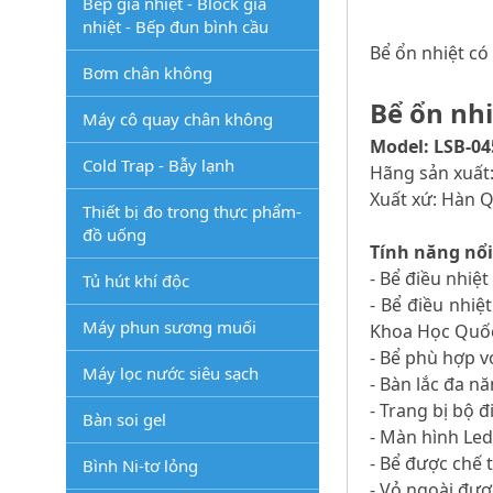
Bếp gia nhiệt - Block gia
nhiệt - Bếp đun bình cầu
Bể ổn nhiệt có 
Bơm chân không
Bể ổn nhi
Máy cô quay chân không
Model: LSB-04
Cold Trap - Bẫy lạnh
Hãng sản xuất
Xuất xứ: Hàn 
Thiết bị đo trong thực phẩm-
đồ uống
Tính năng nổi
- Bể điều nhiệt
Tủ hút khí độc
- Bể điều nhiệ
Máy phun sương muối
Khoa Học Quốc
- Bể phù hợp v
Máy lọc nước siêu sạch
- Bàn lắc đa n
- Trang bị bộ đ
Bàn soi gel
- Màn hình Led 
- Bể được chế t
Bình Ni-tơ lỏng
- Vỏ ngoài đượ