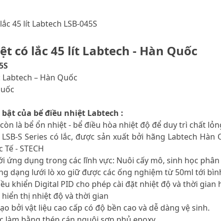
lắc 45 lít Labtech LSB-045S
ệt có lắc 45 lít Labtech - Hàn Quốc
5S
: Labtech – Hàn Quốc
Quốc
 bật của bể điều nhiệt Labtech :
 còn là bể ổn nhiệt - bể điều hòa nhiệt độ để duy trì chất l
t LSB-S Series có lắc, được sản xuất bởi hãng Labtech Hàn
 Tế - STECH
ới ứng dụng trong các lĩnh vực: Nuôi cấy mô, sinh học phân 
ăng dạng lưới lò xo giữ được các ống nghiệm từ 50ml tới bì
iều khiển Digital PID cho phép cài đặt nhiệt độ và thời gian 
hiển thị nhiệt độ và thời gian
ạo bởi vật liệu cao cấp có độ bền cao và dễ dàng vệ sinh.
c làm bằng thép cán nguội sơn phủ epoxy.