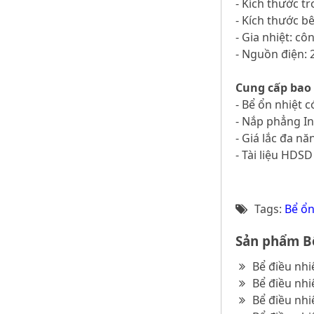
- Kích thước t
- Kích thước b
- Gia nhiệt: c
- Nguồn điện: 
Cung cấp bao
- Bể ổn nhiệt c
- Nắp phẳng I
- Giá lắc đa nă
- Tài liệu HDSD
Tags:
Bể ổn
Sản phẩm Bể
Bể điều nhi
Bể điều nhi
Bể điều nhi