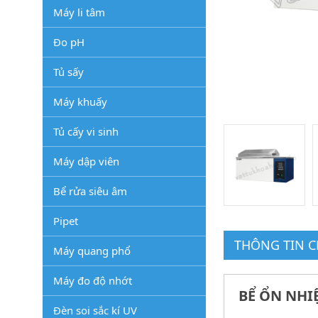
Máy li tâm
Đo pH
Tủ sấy
Máy khuấy
Tủ cấy vi sinh
Máy dập viên
Bể rửa siêu âm
Pipet
THÔNG TIN CH
Máy quang phổ
Máy đo độ nhớt
BỂ ỔN NHIỆ
Đèn soi sắc kí UV