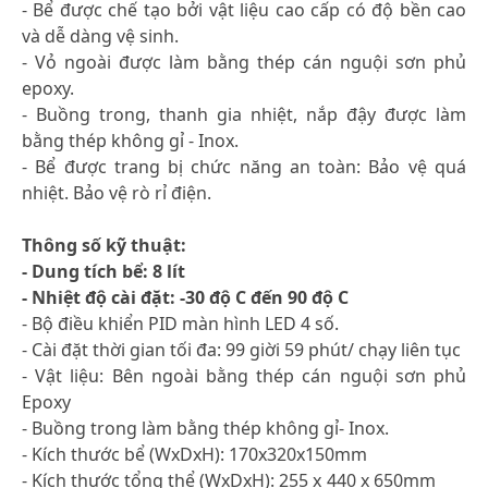
- Bể được chế tạo bởi vật liệu cao cấp có độ bền cao
và dễ dàng vệ sinh.
- Vỏ ngoài được làm bằng thép cán nguội sơn phủ
epoxy.
- Buồng trong, thanh gia nhiệt, nắp đậy được làm
bằng thép không gỉ - Inox.
- Bể được trang bị chức năng an toàn: Bảo vệ quá
nhiệt. Bảo vệ rò rỉ điện.
Thông số kỹ thuật:
- Dung tích bể: 8 lít
- Nhiệt độ cài đặt: -30 độ C đến 90 độ C
- Bộ điều khiển PID màn hình LED 4 số.
- Cài đặt thời gian tối đa: 99 giời 59 phút/ chạy liên tục
- Vật liệu: Bên ngoài bằng thép cán nguội sơn phủ
Epoxy
- Buồng trong làm bằng thép không gỉ- Inox.
- Kích thước bể (WxDxH): 170x320x150mm
- Kích thước tổng thể (WxDxH): 255 x 440 x 650mm