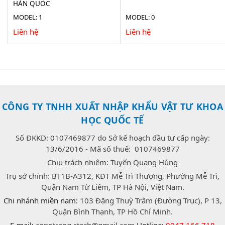
HÀN QUỐC
MODEL: 1
MODEL: 0
Liên hệ
Liên hệ
CÔNG TY TNHH XUẤT NHẬP KHẨU VẬT TƯ KHOA
HỌC QUỐC TẾ
Số ĐKKD: 0107469877 do Sở kế hoạch đầu tư cấp ngày:
13/6/2016 - Mã số thuế: 0107469877
Chịu trách nhiệm: Tuyển Quang Hùng
Trụ sở chính: BT1B-A312, KĐT Mễ Trì Thượng, Phường Mễ Trì,
Quận Nam Từ Liêm, TP Hà Nội, Việt Nam.
Chi nhánh miền nam:
103 Đặng Thuỳ Trâm (Đường Trục), P 13,
Quận Bình Thạnh, TP Hồ Chí Minh.
E-mail:
congtrang.stech@gmail.com
Hotline:
0947.166.718