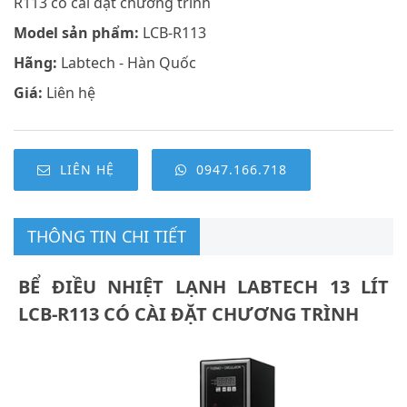
R113 có cài đặt chương trình
Model sản phẩm:
LCB-R113
Hãng:
Labtech - Hàn Quốc
Giá:
Liên hệ
LIÊN HỆ
0947.166.718
THÔNG TIN CHI TIẾT
BỂ ĐIỀU NHIỆT LẠNH LABTECH 13 LÍT
LCB-R113 CÓ CÀI ĐẶT CHƯƠNG TRÌNH