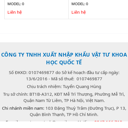
MODEL: 0
MODEL: 0
Liên hệ
Liên hệ
CÔNG TY TNHH XUẤT NHẬP KHẨU VẬT TƯ KHOA
HỌC QUỐC TẾ
Số ĐKKD: 0107469877 do Sở kế hoạch đầu tư cấp ngày:
13/6/2016 - Mã số thuế: 0107469877
Chịu trách nhiệm: Tuyển Quang Hùng
Trụ sở chính: BT1B-A312, KĐT Mễ Trì Thượng, Phường Mễ Trì,
Quận Nam Từ Liêm, TP Hà Nội, Việt Nam.
Chi nhánh miền nam:
103 Đặng Thuỳ Trâm (Đường Trục), P 13,
Quận Bình Thạnh, TP Hồ Chí Minh.
E-mail:
congtrang.stech@gmail.com
Hotline:
0947.166.718