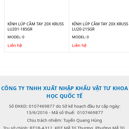
KÍNH LÚP CẦM TAY 20X KRUSS
KÍNH LÚP CẦM TAY 20X KRUSS
LU201-18SGR
LU20-21SGR
MODEL: 0
MODEL: 0
Liên hệ
Liên hệ
CÔNG TY TNHH XUẤT NHẬP KHẨU VẬT TƯ KHOA
HỌC QUỐC TẾ
Số ĐKKD: 0107469877 do Sở kế hoạch đầu tư cấp ngày:
13/6/2016 - Mã số thuế: 0107469877
Chịu trách nhiệm: Tuyển Quang Hùng
Trụ sở chính: BT1B-A312, KĐT Mễ Trì Thượng, Phường Mễ Trì,