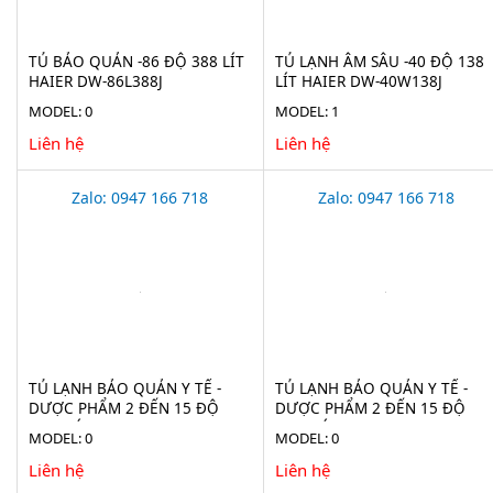
TỦ BẢO QUẢN -86 ĐỘ 388 LÍT
TỦ LẠNH ÂM SÂU -40 ĐỘ 138
HAIER DW-86L388J
LÍT HAIER DW-40W138J
MODEL: 0
MODEL: 1
Liên hệ
Liên hệ
Zalo: 0947 166 718
Zalo: 0947 166 718
TỦ LẠNH BẢO QUẢN Y TẾ -
TỦ LẠNH BẢO QUẢN Y TẾ -
DƯỢC PHẨM 2 ĐẾN 15 ĐỘ
DƯỢC PHẨM 2 ĐẾN 15 ĐỘ
2100 LÍT EVERMED LR 2100
1365 LÍT LR 1365 (ADVANCED)
MODEL: 0
MODEL: 0
(ADVANCED)
Liên hệ
Liên hệ