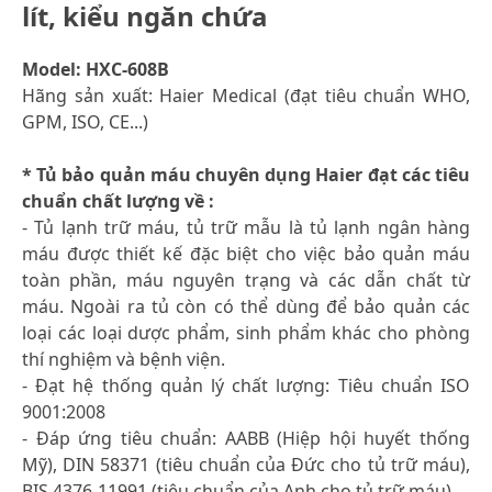
lít, kiểu ngăn chứa
Model: HXC-608B
Hãng sản xuất: Haier Medical (đạt tiêu chuẩn WHO,
GPM, ISO, CE...)
* Tủ bảo quản máu chuyên dụng Haier đạt các tiêu
chuẩn chất lượng về :
- Tủ lạnh trữ máu, tủ trữ mẫu là tủ lạnh ngân hàng
máu được thiết kế đặc biệt cho việc bảo quản máu
toàn phần, máu nguyên trạng và các dẫn chất từ
máu. Ngoài ra tủ còn có thể dùng để bảo quản các
loại các loại dược phẩm, sinh phẩm khác cho phòng
thí nghiệm và bệnh viện.
- Đạt hệ thống quản lý chất lượng: Tiêu chuẩn ISO
9001:2008
- Đáp ứng tiêu chuẩn: AABB (Hiệp hội huyết thống
Mỹ), DIN 58371 (tiêu chuẩn của Đức cho tủ trữ máu),
BIS 4376-11991 (tiêu chuẩn của Anh cho tủ trữ máu)