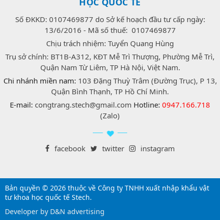
HỌC QUỐC TẾ
Số ĐKKD: 0107469877 do Sở kế hoạch đầu tư cấp ngày:
13/6/2016 - Mã số thuế: 0107469877
Chịu trách nhiệm: Tuyển Quang Hùng
Trụ sở chính: BT1B-A312, KĐT Mễ Trì Thượng, Phường Mễ Trì,
Quận Nam Từ Liêm, TP Hà Nội, Việt Nam.
Chi nhánh miền nam:
103 Đặng Thuỳ Trâm (Đường Trục), P 13,
Quận Bình Thạnh, TP Hồ Chí Minh.
E-mail:
congtrang.stech@gmail.com
Hotline:
0947.166.718
(Zalo)
facebook
twitter
instagram
Bản quyền © 2026 thuộc về Công ty TNHH xuất nhập khẩu vật
tư khoa học quốc tế Stech.
Developer by D&N advertising