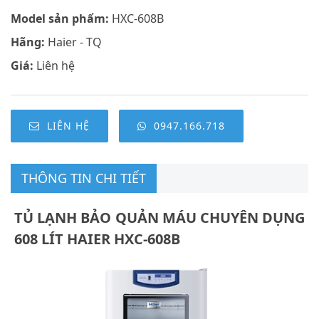
Model sản phẩm:
HXC-608B
Hãng:
Haier - TQ
Giá:
Liên hệ
LIÊN HỆ
0947.166.718
THÔNG TIN CHI TIẾT
TỦ LẠNH BẢO QUẢN MÁU CHUYÊN DỤNG
608 LÍT HAIER HXC-608B