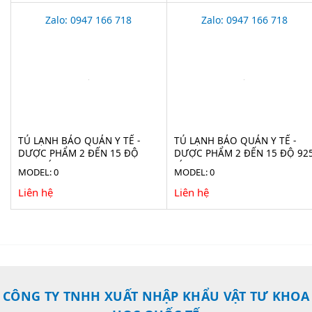
Zalo: 0947 166 718
Zalo: 0947 166 718
TỦ LẠNH BẢO QUẢN Y TẾ -
TỦ LẠNH BẢO QUẢN Y TẾ -
DƯỢC PHẨM 2 ĐẾN 15 ĐỘ
DƯỢC PHẨM 2 ĐẾN 15 ĐỘ 92
1160 LÍT LR 1160
LÍT LR 925 (ADVANCED)
MODEL: 0
MODEL: 0
Liên hệ
Liên hệ
CÔNG TY TNHH XUẤT NHẬP KHẨU VẬT TƯ KHOA