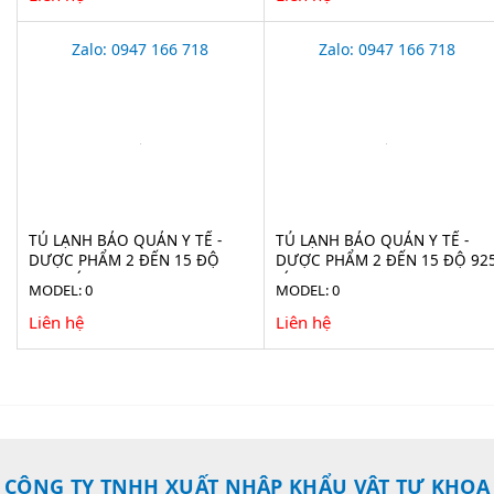
Zalo: 0947 166 718
Zalo: 0947 166 718
TỦ LẠNH BẢO QUẢN Y TẾ -
TỦ LẠNH BẢO QUẢN Y TẾ -
DƯỢC PHẨM 2 ĐẾN 15 ĐỘ
DƯỢC PHẨM 2 ĐẾN 15 ĐỘ 92
1160 LÍT LR 1160
LÍT LR 925 (ADVANCED)
MODEL: 0
MODEL: 0
Liên hệ
Liên hệ
CÔNG TY TNHH XUẤT NHẬP KHẨU VẬT TƯ KHOA