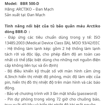
Model: BBR 500-D
Hãng: ARCTIKO – Đan Mạch
Sản xuất tại: Đan Mạch
Tính năng nổi bật của tủ bảo quản máu Arctiko
dòng BBR-D :
- Đáp ứng các tiêu chuẩn dùng trong y tế: ISO
13485:2003 (Medical Device Class IIA), MDD 93/42/EEC
- Hệ thống làm lạnh kép: gồm 2 hệ thống làm lạnh
tách rời và độc lập, cho phép đảm độ an toàn cao
nhất có thể (đặc biệt dùng cho những nơi nguồn điện
cấp không liên tục và ổn định)
- Bộ điều khiển kỹ thuật số với màn hình cảm ứng
4.3inch hiển thị nhiệt độ phòng, mức độ làm việc của
pin, hiển thị đồ thị nhiệt độ trên màn hình và các báo
động.
- Bảo vệ chương trình với 3 lần mật khẩu (password)
- Pin dự phòng trong vòng 72 giờ cho chuông báo,
truy xuất dữ liệu và hiển thị nhiệt độ khi mất nguồn