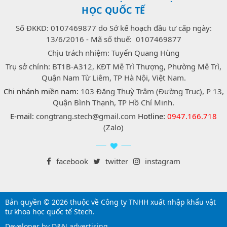
HỌC QUỐC TẾ
Số ĐKKD: 0107469877 do Sở kế hoạch đầu tư cấp ngày:
13/6/2016 - Mã số thuế: 0107469877
Chịu trách nhiệm: Tuyển Quang Hùng
Trụ sở chính: BT1B-A312, KĐT Mễ Trì Thượng, Phường Mễ Trì,
Quận Nam Từ Liêm, TP Hà Nội, Việt Nam.
Chi nhánh miền nam:
103 Đặng Thuỳ Trâm (Đường Trục), P 13,
Quận Bình Thạnh, TP Hồ Chí Minh.
E-mail:
congtrang.stech@gmail.com
Hotline:
0947.166.718
(Zalo)
facebook
twitter
instagram
Bản quyền © 2026 thuộc về Công ty TNHH xuất nhập khẩu vật
tư khoa học quốc tế Stech.
Developer by D&N advertising