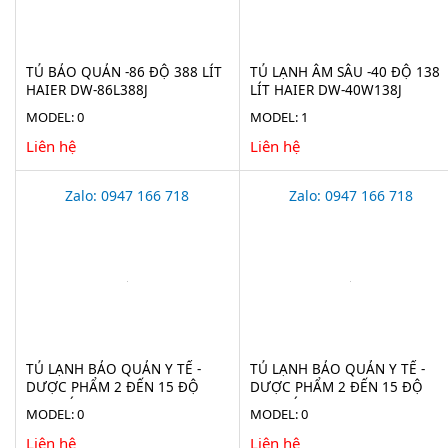
TỦ BẢO QUẢN -86 ĐỘ 388 LÍT
TỦ LẠNH ÂM SÂU -40 ĐỘ 138
HAIER DW-86L388J
LÍT HAIER DW-40W138J
MODEL: 0
MODEL: 1
Liên hệ
Liên hệ
Zalo: 0947 166 718
Zalo: 0947 166 718
TỦ LẠNH BẢO QUẢN Y TẾ -
TỦ LẠNH BẢO QUẢN Y TẾ -
DƯỢC PHẨM 2 ĐẾN 15 ĐỘ
DƯỢC PHẨM 2 ĐẾN 15 ĐỘ
2100 LÍT EVERMED LR 2100
1365 LÍT LR 1365 (ADVANCED)
MODEL: 0
MODEL: 0
(ADVANCED)
Liên hệ
Liên hệ