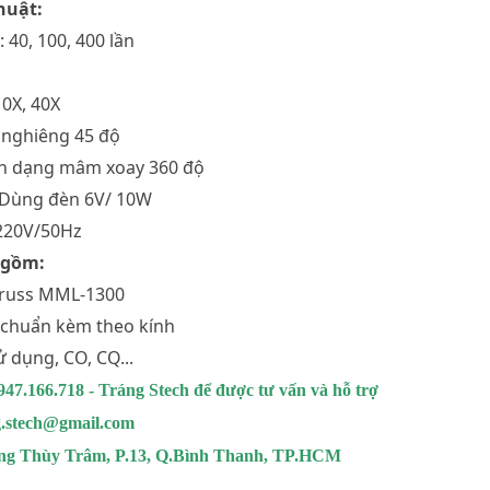
huật:
 40, 100, 400 lần
10X, 40X
 nghiêng 45 độ
ính dạng mâm xoay 360 độ
 Dùng đèn 6V/ 10W
 220V/50Hz
 gồm:
 Kruss MML-1300
u chuẩn kèm theo kính
 dụng, CO, CQ...
0947.166.718 - Tráng Stech để được tư vấn và hỗ trợ
ng.stech@gmail.com
Đặng Thùy Trâm, P.13, Q.Bình Thanh, TP.HCM