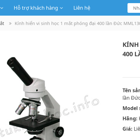
Hỗ trợ khách hàng
Liên hệ
ắt
Kính hiển vi sinh học 1 mắt phóng đại 400 lần Đức MML13
KÍNH
400 
Tên sả
lần Đứ
Model 
Hãng:
Giá:
Li