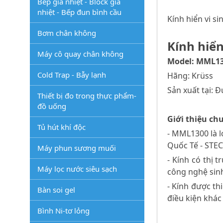
Bếp gia nhiệt - Block gia
nhiệt - Bếp đun bình cầu
Kính hiển vi s
Bơm chân không
Kính hiển
Máy cô quay chân không
Model: MML1
Cold Trap - Bẫy lạnh
Hãng: Krüss
Sản xuất tại: 
Thiết bị đo trong thực phẩm-
đồ uống
Giới thiệu ch
Tủ hút khí độc
- MML1300 là l
Quốc Tế - STE
Máy phun sương muối
- Kính có thị 
Máy lọc nước siêu sạch
công nghệ sin
- Kính được th
Bàn soi gel
điều kiện khác
Bình Ni-tơ lỏng