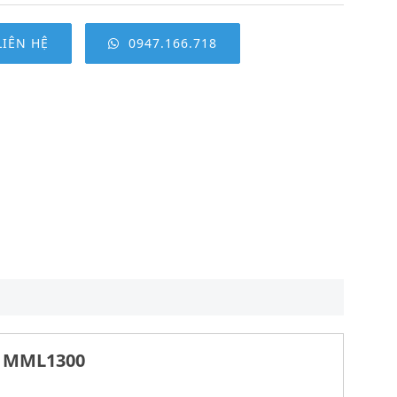
LIÊN HỆ
0947.166.718
C MML1300