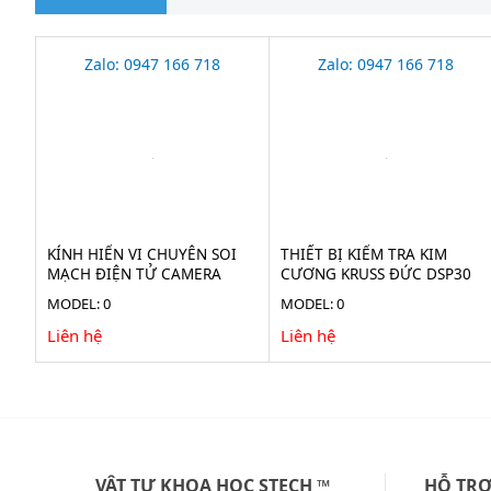
Zalo: 0947 166 718
Zalo: 0947 166 718
KÍNH HIỂN VI CHUYÊN SOI
THIẾT BỊ KIỂM TRA KIM
MẠCH ĐIỆN TỬ CAMERA
CƯƠNG KRUSS ĐỨC DSP30
38MP STECH-38M
MODEL: 0
MODEL: 0
Liên hệ
Liên hệ
VẬT TƯ KHOA HỌC STECH ™
HỖ TR