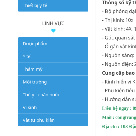
Thông số kỹ t
Thiết bị y tế
- Độ phóng đại:
- Thị kính: 10x
LĨNH VỰC
- Vật kính: 4X, 
- Góc quan sát
Dược phẩm
- Ổ gắn vật k
- Nguồn sáng:
Y tế
- Nguồn điện:
Thẩm mỹ
Cung cấp bao
- Kính hiển vi
Môi trường
- Phụ kiện tiê
Thú y - chăn nuôi
- Hướng dẫn sử
Vi sinh
Liên hệ ngay : 
Mail : congtra
Vật tư phụ kiện
Địa chỉ : 103 