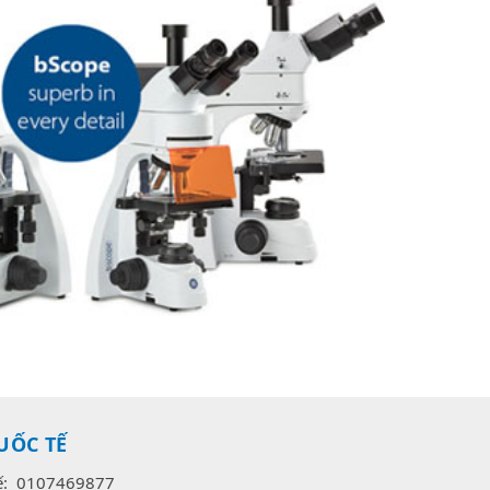
UỐC TẾ
uế: 0107469877