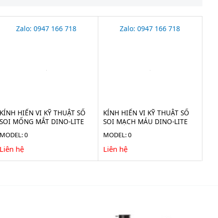
Zalo: 0947 166 718
Zalo: 0947 166 718
KÍNH HIỂN VI KỸ THUẬT SỐ
KÍNH HIỂN VI KỸ THUẬT SỐ
SOI MỐNG MẮT DINO-LITE
SOI MẠCH MÁU DINO-LITE
20X AF4115-RUT
10-300X AF4535ZTE-N3U
MODEL: 0
MODEL: 0
Liên hệ
Liên hệ