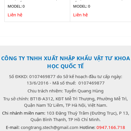
1160 LÍT LR 1160
LÍT LR 925 (ADVANCED)
MODEL: 0
MODEL: 0
Liên hệ
Liên hệ
CÔNG TY TNHH XUẤT NHẬP KHẨU VẬT TƯ KHOA
HỌC QUỐC TẾ
Số ĐKKD: 0107469877 do Sở kế hoạch đầu tư cấp ngày:
13/6/2016 - Mã số thuế: 0107469877
Chịu trách nhiệm: Tuyển Quang Hùng
Trụ sở chính: BT1B-A312, KĐT Mễ Trì Thượng, Phường Mễ Trì,
Quận Nam Từ Liêm, TP Hà Nội, Việt Nam.
Chi nhánh miền nam:
103 Đặng Thuỳ Trâm (Đường Trục), P 13,
Quận Bình Thạnh, TP Hồ Chí Minh.
E-mail:
congtrang.stech@gmail.com
Hotline:
0947.166.718